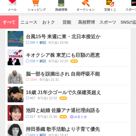
JAPAN
天
温
気
ダ
の
気
ー
メ
シ
路
オ
宝
ス
主
ー
ョ
線
ー
箱
ポ
メール
ショッピング
路線情報
オークション
宝箱くじ
スポー
な
ル
ッ
情
ク
く
ー
サ
ピ
報
シ
じ
ツ
ー
コ
ン
ョ
ナ
ビ
すべて
ニュース
おトク
芸能
高校野球
スポーツ
SNSの
グ
ン
ビ
ン
ス
テ
ト
ン
ピ
台風15号 来週に東・北日本接近か
ツ
ッ
一
コ
298
8/7(金) 20:58
解説
ク
覧
メ
ス
ン
キオクシア株 東芝にも巨額の恩恵
ト
コ
338
8/7(金) 22:25
NEW
解説
数
メ
ン
脳一部を誤摘出され 自発呼吸不能
ト
コ
1584
8/7(金) 21:31
数
メ
ン
16歳 J1年少ゴールで久保建英超え
ト
コ
407
8/7(金) 22:52
NEW
数
メ
ン
池田と結婚 佐藤アナ退社理由語る
ト
AIまとめ
コ
317
8/7(金) 21:50
NEW
数
メ
ン
持田香織 歌手活動より子育て優先
ト
コ
689
8/7(金) 18:47
解説