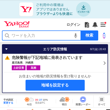
Yahoo!
Yahoo!
フ
フ
Yahoo!
お
サ
Yahoo!
新
JAPAN
ログイン
JAPAN
ォ
ォ
JAPAN
知
イ
JAPAN
着
ア
ロ
ロ
か
ら
ド
ID
Yahoo!
着
プ
ー
ー
ら
せ
メ
で
検
せ
リ
を
の
一
ニ
ロ
索
替
を
開
お
覧
ュ
グ
え
使
く
知
を
ー
イ
テ
う
エリア防災情報
8/7(金) 20:43
ら
開
を
ン
ー
せ
く
開
マ
危険警報が下記地域に発表されています
く
あ
り
鹿児島県
沖縄県
土砂災害
高潮
お住まいの地域の防災情報を受け取りませんか
地域を設定する
地
域
千代田区
最
35
最
降
27
10
%
情
明
雨
す
今
変更する
高
低
水
現
現在
27
℃
報
今日
明日
雨雲レーダー
すべて
日
雲
べ
日
気
気
確
在
の
レ
て
の
温
温
率
気
Yahoo!
天
ー