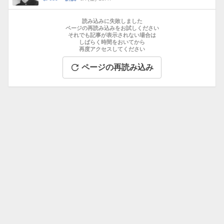
数
メ
お
ン
す
読み込みに失敗しました
ト
す
ページの再読み込みをお試しください
数
それでも記事が表示されない場合は
め
しばらく時間をおいてから
記
再度アクセスしてください
事
ページの再読み込み