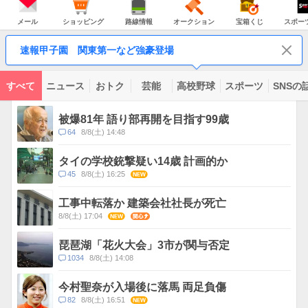
JAPAN
天
温
気
ダ
の
気
ー
メ
シ
路
オ
宝
ス
主
ー
ョ
線
ー
箱
ポ
メール
ショッピング
路線情報
オークション
宝箱くじ
スポー
な
ル
ッ
情
ク
く
ー
サ
ピ
報
シ
じ
ツ
ー
コ
ン
ョ
ナ
ビ
速報甲子園 関東第一など強豪登場
グ
ン
ビ
ン
ス
テ
ン
ツ
すべて
ニュース
おトク
芸能
高校野球
スポーツ
SNSの
一
ト
覧
ピ
被爆81年 語り部再開を目指す99歳
ッ
コ
64
8/8(土) 14:48
ク
メ
ス
ン
タイの学校銃撃疑い14歳 計画的か
ト
コ
45
8/8(土) 16:25
NEW
数
メ
ン
工事中転落か 建築会社社長が死亡
ト
8/8(土) 17:04
NEW
関心
数
琵琶湖「花火大会」3市が関与否定
コ
1034
8/8(土) 14:08
メ
ン
今村聖奈が入場後に落馬 両足負傷
ト
コ
82
8/8(土) 16:51
NEW
数