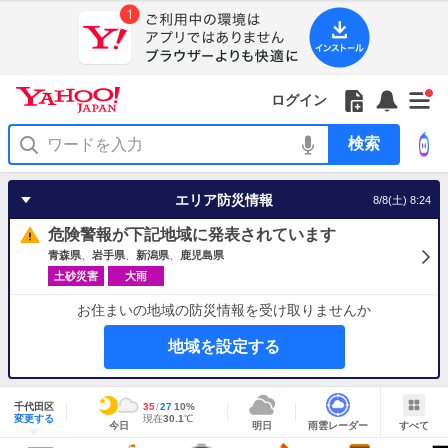
Yahoo!
Yahoo!
フ
フ
Yahoo!
お
サ
Yahoo!
新
JAPAN
ログイン
JAPAN
ォ
ォ
JAPAN
知
イ
JAPAN
着
ア
ロ
ロ
か
ら
ド
ID
Yahoo!
着
プ
ー
ー
ら
せ
メ
で
検
せ
リ
を
の
一
ニ
ロ
索
替
を
開
お
覧
ュ
グ
え
使
く
知
を
ー
イ
テ
う
エリア防災情報
8/8(土) 8:24
ら
開
を
ン
ー
せ
く
開
マ
危険警報が下記地域に発表されています
く
あ
り
青森県
岩手県
新潟県
鹿児島県
土砂災害
大雨
お住まいの地域の防災情報を受け取りませんか
地域を設定する
地
域
千代田区
最
35
最
降
27
10
%
情
明
雨
す
今
変更する
高
低
水
現
現在
30.1
℃
報
今日
明日
雨雲レーダー
すべて
日
雲
べ
日
気
気
確
在
の
レ
て
の
温
温
率
気
Yahoo!
天
ー