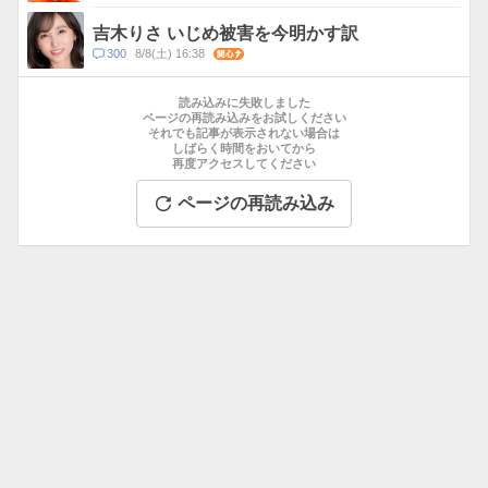
メ
ン
吉木りさ いじめ被害を今明かす訳
ト
コ
300
8/8(土) 16:38
関心
数
メ
お
ン
す
読み込みに失敗しました
ト
す
ページの再読み込みをお試しください
数
それでも記事が表示されない場合は
め
しばらく時間をおいてから
記
再度アクセスしてください
事
ページの再読み込み