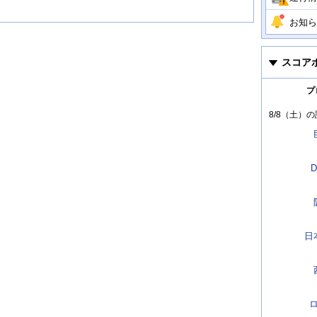
お知ら
スコア
プ
8/8（土）
の
D
日