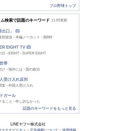
プロ野球トップ
イム検索で話題のキーワード
11:05
更新
番出口』
波初放送
本編ノーカット
朝8時
ER EIGHT TV
の日
EIGHT
SUPER EIGHT
世帯
付け
海外には
国の政治
人受け入れ反対
調査
外国人受け入れ
ドガール
すること
申し訳なかった
話題のキーワードをもっと見る
LINEヤフー株式会社
サステナビリティ
広告掲載について
採用情報