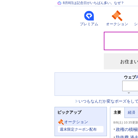
8月8日は記念日がいちばん多い。なぜ？
プレミアム
オークション
シ
災
害
情
報
お住ま
検
ウェブ
索
キ
ー
お
いつもなんだか変なポーズをし
ワ
知
ー
ニ
ら
ド
ピックアップ
主要
経済
ュ
せ
入
ー
力
主
ス
オークション
8/8(土) 10:35更
補
要
主
助
ニ
政権の積極
週末限定クーポン配布
な
を
ュ
サ
開
ー
防衛費 過