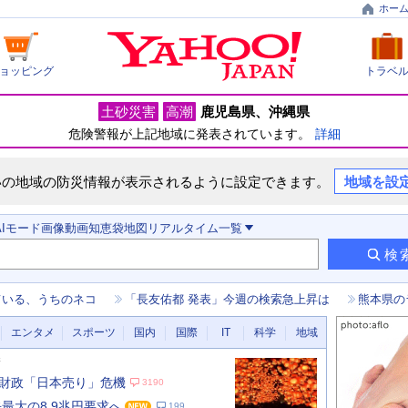
ホー
ョッピング
トラベ
土砂災害
高潮
鹿児島県
沖縄県
危険警報が上記地域に発表されています。
詳細
いの地域の防災情報が表示されるように設定できます。
地域を設
AIモード
画像
動画
知恵袋
地図
リアルタイム
一覧
検
ている、うちのネコ
「長友佑都 発表」今週の検索急上昇は
熊本県の
エンタメ
スポーツ
国内
国際
IT
科学
地域
新
財政「日本売り」危機
3190
去最大の8.9兆円要求へ
199