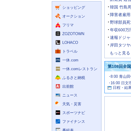
く
ー
ス
韓国 竹島
ショッピング
ビ
ス
障害者雇用
オークション
野球部員死
フリマ
年収600万
ZOZOTOWN
速報ドジャ
LOHACO
岸田タツヤ
トラベル
もっと見る
一休.com
第108回全
一休.comレストラン
試
8:00 青山
ふるさと納税
合
16:00 日
お
情
出前館
日程・結
報
す
す
ニュース
め
天気・災害
の
記
スポーツナビ
事
ファイナンス
番組表