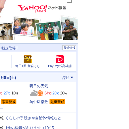
ID新規取得
登録情報
PayPay残高確認
ル
毎日1回 宝箱くじ
8月8日(土)
港区
明日
の天気
27
10
34
26
20
℃
℃
%
℃
℃
%
熱中症指数
厳重警戒
厳重警戒
ー
くらしの手続きや自治体情報など
報
1
件の情報があります（
10:15
）
報