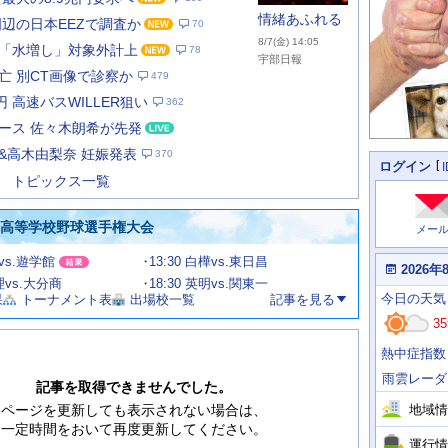
情緒あふれる
周辺の日本EEZで調査か
70
8/7(金) 14:05
「水増し」対象外計上
78
宇部日報
亡 別CT画像で診察か
479
円 高速バスWILLER狙い
362
あ
な
ース 佐々木朗希が先発
た
&高木由梨奈 妊娠発表
370
の
個
ログイン
人
ス
トピックス一覧
に
テ
関
ー
わ
国高等学校野球選手権大会
メー
タ
る
情
ス
田vs.遊学館
13:30 白樺vs.東日昌
報
本
2026年
日
文理vs.大分商
18:30 英明vs.関東一
今
の
今日
の天気
果
トーナメント表
出場校一覧
記事を見る
日
天
明
35
気
日
、
の
熱中症指数
運
天
行
気
雨雲レーダ
情
記事を取得できませんでした。
報
地域情
ページを更新しても表示されない場合は、
一定時間をおいて再度更新してください。
運行情