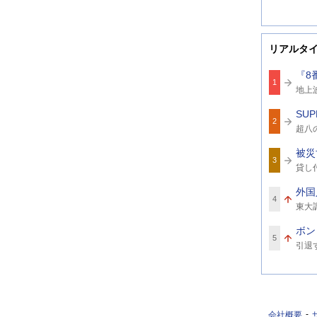
リアルタ
『8
1
関
地上
連
ワ
SUP
ー
2
関
ド
超八
連
ワ
被災
ー
3
関
ド
貸し
連
ワ
外国
ー
4
関
ド
東大
連
ワ
ボン
ー
5
関
ド
引退
連
ワ
ー
ド
会社概要