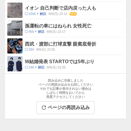
メ
ン
イオン 自己判断で店内戻った人も
ト
コ
1036
8/9(日) 23:12
NEW
解説
数
メ
ン
孫運転の車にはねられ 女性死亡
ト
コ
455
8/9(日) 22:17
解説
数
メ
ン
西武・渡部に打球直撃 眼窩底骨折
ト
コ
294
8/9(日) 22:05
数
メ
ン
W結婚発表 STARTOでは5年ぶり
ト
コ
246
8/9(日) 22:25
解説
数
メ
お
ン
す
読み込みに失敗しました
ト
す
ページの再読み込みをお試しください
数
それでも記事が表示されない場合は
め
しばらく時間をおいてから
記
再度アクセスしてください
事
ページの再読み込み