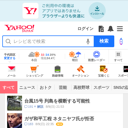
Yahoo!
Yahoo!
フ
フ
Yahoo!
お
サ
Yahoo!
JAPAN
ログイン
JAPAN
ォ
ォ
JAPAN
知
イ
JAPAN
ア
ロ
ロ
か
ら
ド
ID
Yahoo!
プ
ー
ー
ら
せ
メ
で
検
リ
を
の
一
ニ
ロ
索
を
開
お
覧
ュ
グ
使
地
く
知
を
ー
イ
域
千代田区
最
32
最
降
24
20
%
う
情
ら
開
を
ン
明
雨
す
今
変更する
高
低
水
現
現在
24.4
℃
報
今日
明日
雨雲レーダー
すべて
日
雲
べ
日
気
気
確
在
せ
く
開
の
レ
て
の
温
温
率
気
Yahoo!
天
ー
く
JAPAN
天
温
気
ダ
の
気
ー
メ
シ
路
オ
宝
ス
主
ー
ョ
線
ー
箱
ポ
メール
ショッピング
路線情報
オークション
宝箱くじ
スポー
な
ル
ッ
情
ク
く
ー
サ
ピ
報
シ
じ
ツ
ー
コ
ン
ョ
ナ
ビ
すべて
ニュース
おトク
芸能
高校野球
スポーツ
SNSの
グ
ン
ビ
ン
ス
テ
ト
ン
ピ
台風15号 列島を横断する可能性
ツ
ッ
一
コ
191
8/9(日) 21:53
解説
ク
覧
メ
ス
ン
ガザ和平工程 ネタニヤフ氏が拒否
ト
コ
183
8/9(日) 22:35
NEW
数