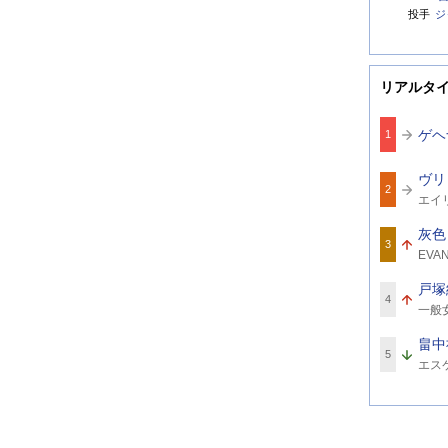
投手
ジ
リアルタ
ゲヘ
1
ヴリ
2
関
エイ
連
ワ
灰色
ー
3
関
ド
EVA
連
ワ
戸塚
ー
4
関
ド
一般
連
ワ
畠中
ー
5
関
ド
エス
連
ワ
ー
ド