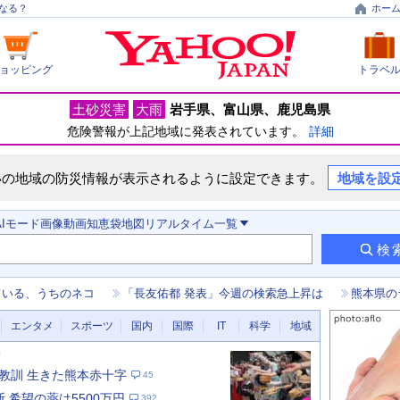
なる？
ホー
ョッピング
トラベ
土砂災害
大雨
岩手県
富山県
鹿児島県
危険警報が上記地域に発表されています。
詳細
いの地域の防災情報が表示されるように設定できます。
地域を設
AIモード
画像
動画
知恵袋
地図
リアルタイム
一覧
検
ている、うちのネコ
「長友佑都 発表」今週の検索急上昇は
熊本県の
エンタメ
スポーツ
国内
国際
IT
科学
地域
新
教訓 生きた熊本赤十字
45
 希望の薬は5500万円
392