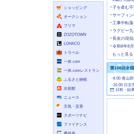
く
ー
ス
子を産む不
ショッピング
ビ
ス
サーフィン
オークション
工事中転落
フリマ
ラグビー九
ZOZOTOWN
長友の現役
LOHACO
令和8年8
トラベル
もっと見る
一休.com
第108回全
一休.comレストラン
試
8:00 青山
ふるさと納税
合
16:00 日
お
情
出前館
日程・結
報
す
す
ニュース
め
天気・災害
の
記
スポーツナビ
事
ファイナンス
番組表