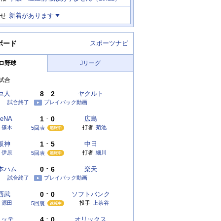
せ
新着があります
ボード
スポーツナビ
ロ野球
Jリーグ
試合
巨人
8
-
2
ヤクルト
試合終了
プレイバック動画
eNA
1
-
0
広島
篠木
打者
菊池
5回表
阪神
1
-
5
中日
伊原
打者
細川
5回表
本ハム
0
-
6
楽天
試合終了
プレイバック動画
西武
0
-
0
ソフトバンク
源田
投手
上茶谷
5回裏
ロッテ
4
-
0
オリックス