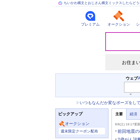
ちいかわ構文とおじさん構文ミックスしたらどう
プレミアム
オークション
シ
災
害
情
報
お住ま
検
ウェブ
索
キ
ー
お
いつもなんだか変なポーズをし
ワ
知
ー
ニ
ら
ド
ピックアップ
主要
経済
ュ
せ
入
ー
力
主
ス
オークション
8/8(土) 19:17更
補
要
主
助
ニ
前回地震の
週末限定クーポン配布
な
を
ュ
サ
開
ー
2歳がん診断