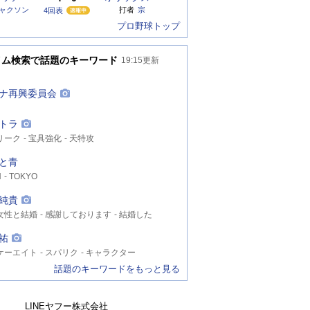
ャクソン
打者
宗
4回表
プロ野球トップ
イム検索で話題のキーワード
19:15
更新
ナ再興委員会
トラ
リーク
宝具強化
天特攻
と青
N
TOKYO
純貴
女性と結婚
感謝しております
結婚した
祐
ケーエイト
スパリク
キャラクター
話題のキーワードをもっと見る
LINEヤフー株式会社