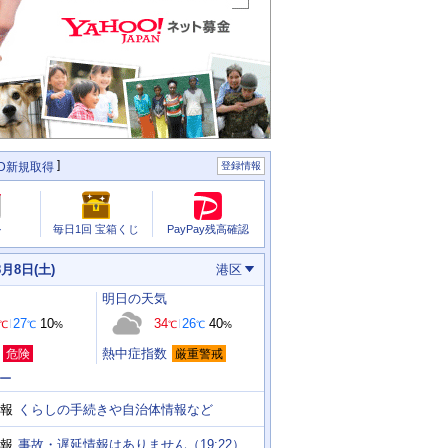
ID新規取得
登録情報
PayPay残高確認
ル
毎日1回 宝箱くじ
8月8日(土)
港区
明日
の天気
27
10
34
26
40
℃
℃
%
℃
℃
%
熱中症指数
危険
厳重警戒
ー
くらしの手続きや自治体情報など
報
事故・遅延情報はありません（19:22）
報