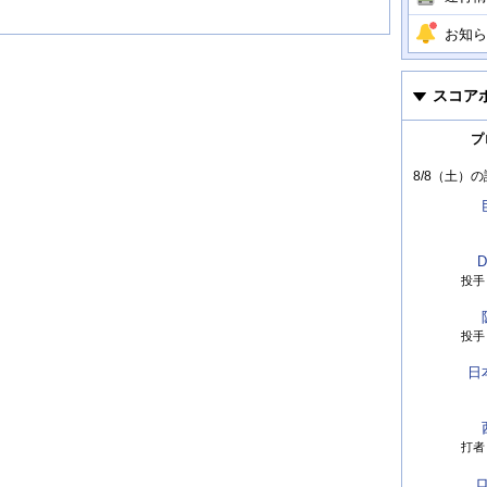
お知ら
スコア
プ
8/8（土）
の
D
投手
投手
日
打者