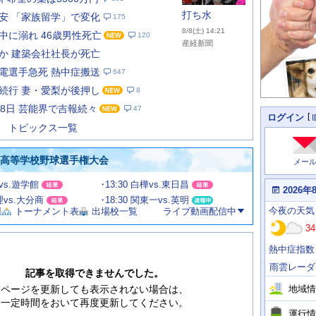
打ち水
安 「家族留学」で変化
175
8/8(土) 14:21
中に溺れ 46歳男性死亡
120
産経新聞
か 建築会社社長が死亡
電選手急死 熱中症搬送
647
あ
な
続行 妻・愛梨が後押し
8
た
月8日 芸能界で吉報続々
47
の
個
ログイン
人
ス
トピックス一覧
に
テ
関
ー
わ
国高等学校野球選手権大会
メー
タ
る
情
ス
田vs.遊学館
13:30 白樺vs.東日昌
報
本
2026年
日
文理vs.大分商
18:30 関東一vs.英明
今
の
今夜
の天気
果
トーナメント表
出場校一覧
ライブ動画配信中
日
天
明
34
気
日
、
の
熱中症指数
運
天
行
気
雨雲レーダ
情
記事を取得できませんでした。
報
地域情
ページを更新しても表示されない場合は、
一定時間をおいて再度更新してください。
運行情