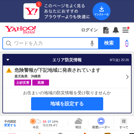
Yahoo!
Yahoo!
フ
フ
Yahoo!
お
サ
Yahoo!
新
JAPAN
ログイン
JAPAN
ォ
ォ
JAPAN
知
イ
JAPAN
着
ア
ロ
ロ
か
ら
ド
ID
Yahoo!
着
プ
ー
ー
ら
せ
メ
で
検
せ
リ
を
の
一
ニ
ロ
索
替
を
開
お
覧
ュ
グ
え
使
く
知
を
ー
イ
テ
う
エリア防災情報
8/7(金) 20:26
ら
開
を
ン
ー
せ
く
開
マ
危険警報が下記地域に発表されています
く
あ
り
鹿児島県
沖縄県
土砂災害
高潮
お住まいの地域の防災情報を受け取りませんか
地域を設定する
地
域
千代田区
最
35
最
降
27
10
%
情
明
雨
す
今
変更する
高
低
水
現
現在
33.4
℃
報
今日
明日
雨雲レーダー
すべて
日
雲
べ
日
気
気
確
在
の
レ
て
の
温
温
率
気
Yahoo!
天
ー