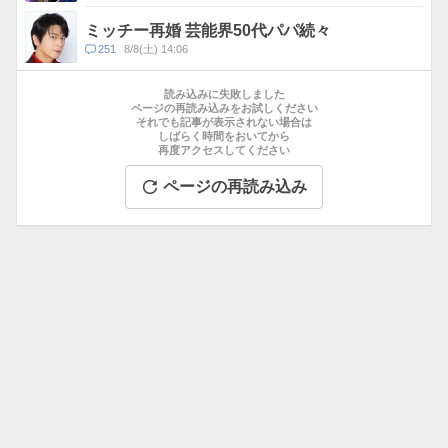
メ
ン
ミッチー再婚 芸能界50代パパ続々
ト
コ
251
8/8(土) 14:06
数
メ
お
ン
す
読み込みに失敗しました
ト
す
ページの再読み込みをお試しください
数
それでも記事が表示されない場合は
め
しばらく時間をおいてから
記
再度アクセスしてください
事
ページの再読み込み