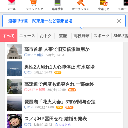
JAPAN
天
温
気
ダ
の
気
ー
メ
シ
路
オ
宝
ス
主
ー
ョ
線
ー
箱
ポ
メール
ショッピング
路線情報
オークション
宝箱くじ
スポー
な
ル
ッ
情
ク
く
ー
サ
ピ
報
シ
じ
ツ
ー
コ
ン
ョ
ナ
ビ
速報甲子園 関東第一など強豪登場
グ
ン
ビ
ン
ス
テ
ン
ツ
すべて
ニュース
おトク
芸能
高校野球
スポーツ
SNSの
一
ト
覧
ピ
高市首相 人事で旧安倍派重用か
ッ
コ
952
8/8(土) 13:03
解説
ク
メ
ス
ン
男性2人溺れ1人心肺停止 海水浴場
ト
コ
20
8/8(土) 14:43
NEW
数
メ
ン
高速道で何度も追突され 一部始終
ト
コ
2547
8/8(土) 10:59
関心
解説
数
メ
ン
琵琶湖「花火大会」3市が関与否定
ト
コ
266
8/8(土) 14:08
NEW
関心
数
メ
ン
スノボHP冨田せな 結婚を発表
ト
AIまとめ
コ
71
8/8(土) 13:42
数