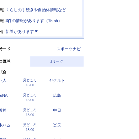
ー
くらしの手続きや自治体情報など
報
3
件の情報があります（
15:55
）
報
せ
新着があります
ボード
スポーツナビ
ロ野球
Jリーグ
試合
巨人
見どころ
ヤクルト
18:00
eNA
見どころ
広島
18:00
阪神
見どころ
中日
18:00
本ハム
見どころ
楽天
18:00