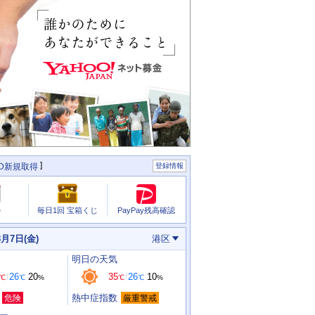
ID新規取得
登録情報
PayPay残高確認
ル
毎日1回 宝箱くじ
8月7日(金)
港区
明日
の天気
26
20
35
26
10
℃
℃
%
℃
℃
%
熱中症指数
危険
厳重警戒