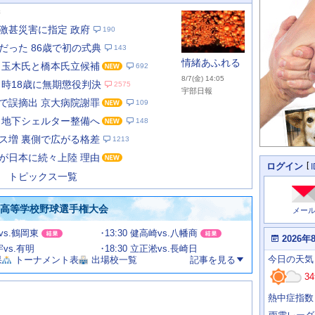
新
激甚災害に指定 政府
190
だった 86歳で初の式典
143
情緒あふれる
 玉木氏と橋本氏立候補
692
8/7(金) 14:05
当時18歳に無期懲役判決
2575
宇部日報
で誤摘出 京大病院謝罪
109
 地下シェルター整備へ
148
あ
な
ス増 裏側で広がる格差
1213
た
が日本に続々上陸 理由
の
個
ログイン
人
ス
トピックス一覧
に
テ
関
ー
わ
国高等学校野球選手権大会
メー
タ
る
情
ス
甲vs.鶴岡東
13:30 健高崎vs.八幡商
報
本
2026年
日
宇vs.有明
18:30 立正淞vs.長崎日
今
の
今日
の天気
果
トーナメント表
出場校一覧
記事を見る
日
天
明
34
気
日
、
の
熱中症指数
運
天
行
気