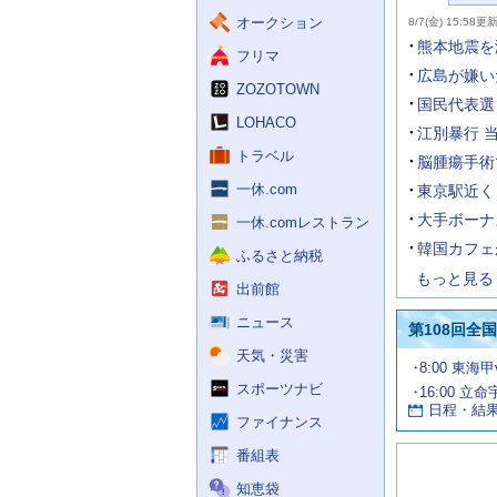
ー
力
主
ス
ス
オークション
8/7(金) 15:58更
補
要
助
ニ
熊本地震を
フリマ
を
ュ
開
ー
広島が嫌い
く
ZOZOTOWN
ス
国民代表選
LOHACO
江別暴行 
トラベル
脳腫瘍手術
一休.com
東京駅近く
大手ボーナ
一休.comレストラン
韓国カフェ
ふるさと納税
もっと見る
出前館
ニュース
第108回全
天気・災害
試
8:00 東海
合
スポーツナビ
16:00 立命
お
情
日程・結
報
す
ファイナンス
す
番組表
め
の
知恵袋