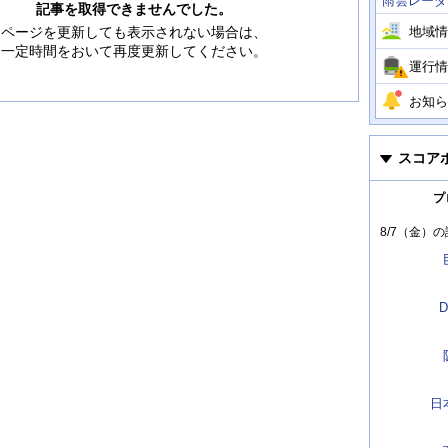
雨雲レーダ
情
記事を取得できませんでした。
報
地域情
ページを更新しても表示されない場合は、
一定時間をおいて再度更新してください。
運行情
お知ら
スコア
プ
8/7（金）
の
D
日