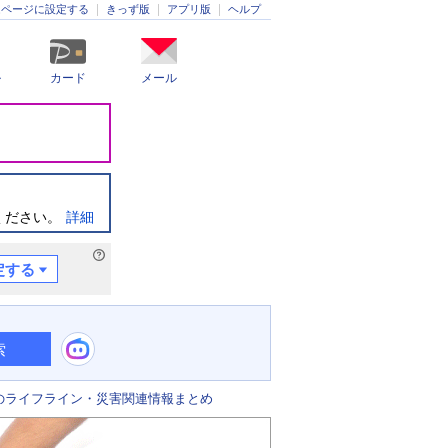
きっず版
アプリ版
ヘルプ
ムページに設定する
ル
カード
メール
ください。
詳細
定する
索
のライフライン・災害関連情報まとめ