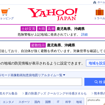
ホー
ョッピング
トラベ
土砂災害
大雨
高潮
鹿児島県
沖縄県
危険警報が上記地域に発表されています。
詳細
避難指示
鹿児島県
沖縄県
切迫しており、自治体が強く避難を求めています。対象世帯を確認して
いの地域の防災情報が表示されるように設定できます。
地域を設
AIモード
画像
動画
知恵袋
地図
リアルタイム
一覧
検
気モデル集合
夏の快適グッズ クールリングや冷感タオルも
熊本県
エンタメ
スポーツ
国内
国際
IT
科学
地域