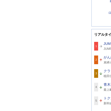
リアルタ
JUM
1
関
JUMP
連
ワ
がん
ー
2
関
ド
束縛
連
ワ
クラ
ー
3
関
ド
植田
連
ワ
青木
ー
4
関
ド
最上
連
ワ
トク
ー
5
関
ド
新幹
連
ワ