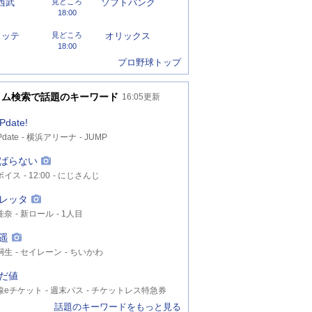
西武
見どころ
ソフトバンク
18:00
ロッテ
見どころ
オリックス
18:00
プロ野球トップ
イム検索で話題のキーワード
16:05
更新
Pdate!
date
横浜アリーナ
JUMP
ばらない
ボイス
12:00
にじさんじ
レッタ
佳奈
新ロール
1人目
遥
嗣生
セイレーン
ちいかわ
だ値
線eチケット
週末パス
チケットレス特急券
話題のキーワードをもっと見る