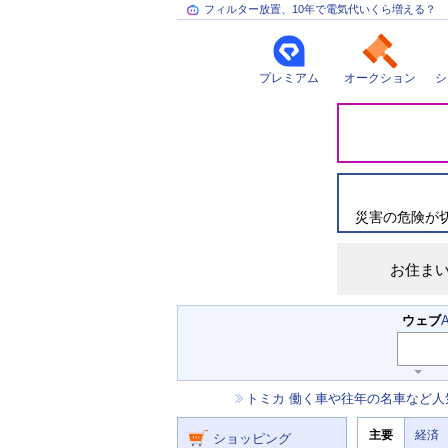
フィルター放置、10年で電気代いくら増える？
プレミアム
オークション
シ
災
害
情
報
災害の危険が
お住ま
検
ウェブ
索
主
キ
ー
な
お
トミカ 働く車や往年の名車など人
ワ
サ
知
ー
ー
ニ
ら
ド
主要
経済
ュ
ショッピング
せ
ビ
入