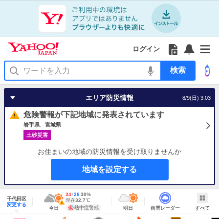
Yahoo!
Yahoo!
フ
フ
Yahoo!
お
サ
Yahoo!
JAPAN
ログイン
JAPAN
ォ
ォ
JAPAN
知
イ
JAPAN
ア
ロ
ロ
か
ら
ド
ID
Yahoo!
プ
ー
ー
ら
せ
メ
で
検
リ
を
の
一
ニ
ロ
索
を
開
お
覧
ュ
グ
使
く
知
を
ー
イ
う
エリア防災情報
8/9(日) 3:03
ら
開
を
ン
せ
く
開
危険警報が下記地域に発表されています
く
岩手県
宮城県
土砂災害
お住まいの地域の防災情報を受け取りませんか
地域を設定する
地
最
34
最
降
26
30
%
域
千代田区
高
低
水
現
現在
32.7
℃
情
警
明
雨
す
今
変更する
気
気
確
在
報
報・
熱中症警戒
今日
明日
雨雲レーダー
すべて
日
雲
べ
日
温
温
率
気
注
の
レ
て
の
Yahoo!
温
天
ー