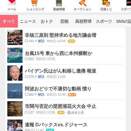
意
JAPAN
天
気
ダ
報
の
気
ー
メ
シ
路
オ
宝
ス
が
主
ー
ョ
線
ー
箱
ポ
メール
ショッピング
路線情報
オークション
宝箱くじ
スポー
な
出
ル
ッ
情
ク
く
ー
サ
て
ピ
報
シ
じ
ツ
ー
コ
い
ン
ョ
ナ
ビ
すべて
ニュース
おトク
芸能
高校野球
スポーツ
SNSの
グ
ン
ビ
ン
ま
ス
す
テ
ト
ン
ピ
非核三原則 堅持求める地方議会増
ツ
ッ
一
コ
191
8/9(日) 10:09
NEW
解説
ク
覧
メ
ス
ン
台風15号 東から西に本州横断か
ト
コ
262
8/9(日) 10:25
数
メ
ン
バイデン氏はがん転移し激痛 報道
ト
コ
379
8/9(日) 11:08
解説
数
メ
ン
阿波おどりで不適切な動画 憤り
ト
コ
962
8/9(日) 10:46
関心
解説
数
メ
ン
市関与否定の琵琶湖花火大会 中止
ト
AIまとめ
コ
127
8/9(日) 12:06
NEW
数
メ
ン
速報 Dバックスvs.ドジャース
ト
8/9(日) 11:42
LIVE