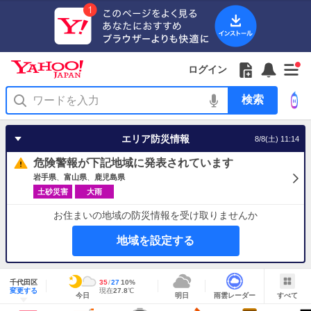
Yahoo!
Yahoo!
フ
フ
Yahoo!
お
サ
Yahoo!
新
JAPAN
ログイン
JAPAN
ォ
ォ
JAPAN
知
イ
JAPAN
着
ア
ロ
ロ
か
ら
ド
ID
Yahoo!
着
プ
ー
ー
ら
せ
メ
で
検
せ
リ
を
の
一
ニ
ロ
索
替
を
開
お
覧
ュ
グ
え
使
く
知
を
ー
イ
テ
う
エリア防災情報
8/8(土) 11:14
ら
開
を
ン
ー
せ
く
開
マ
危険警報が下記地域に発表されています
く
あ
り
岩手県
富山県
鹿児島県
土砂災害
大雨
お住まいの地域の防災情報を受け取りませんか
地域を設定する
地
域
千代田区
最
35
最
降
27
10
%
情
明
雨
す
今
変更する
高
低
水
現
現在
27.8
℃
報
今日
明日
雨雲レーダー
すべて
日
雲
べ
日
気
気
確
在
の
レ
て
の
温
温
率
気
Yahoo!
天
ー