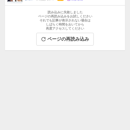
数
メ
お
ン
す
読み込みに失敗しました
ト
す
ページの再読み込みをお試しください
数
それでも記事が表示されない場合は
め
しばらく時間をおいてから
記
再度アクセスしてください
事
ページの再読み込み