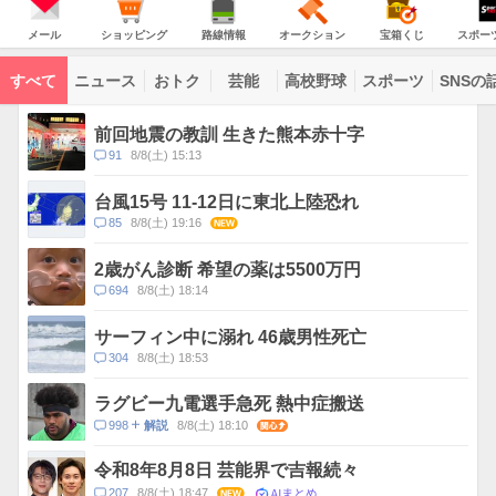
JAPAN
天
温
気
ダ
の
気
ー
メ
シ
路
オ
宝
ス
主
ー
ョ
線
ー
箱
ポ
メール
ショッピング
路線情報
オークション
宝箱くじ
スポー
な
ル
ッ
情
ク
く
ー
サ
ピ
報
シ
じ
ツ
ー
コ
ン
ョ
ナ
ビ
すべて
ニュース
おトク
芸能
高校野球
スポーツ
SNSの
グ
ン
ビ
ン
ス
テ
ト
ン
ピ
前回地震の教訓 生きた熊本赤十字
ツ
ッ
一
コ
91
8/8(土) 15:13
ク
覧
メ
ス
ン
台風15号 11-12日に東北上陸恐れ
ト
コ
85
8/8(土) 19:16
NEW
数
メ
ン
2歳がん診断 希望の薬は5500万円
ト
コ
694
8/8(土) 18:14
数
メ
ン
サーフィン中に溺れ 46歳男性死亡
ト
コ
304
8/8(土) 18:53
数
メ
ン
ラグビー九電選手急死 熱中症搬送
ト
コ
998
8/8(土) 18:10
関心
解説
数
メ
ン
令和8年8月8日 芸能界で吉報続々
ト
AIまとめ
コ
207
8/8(土) 18:47
NEW