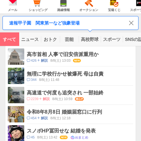
JAPAN
天
温
気
ダ
の
気
ー
メ
シ
路
オ
宝
ス
主
ー
ョ
線
ー
箱
ポ
メール
ショッピング
路線情報
オークション
宝箱くじ
スポー
な
ル
ッ
情
ク
く
ー
サ
ピ
報
シ
じ
ツ
ー
コ
ン
ョ
ナ
ビ
速報甲子園 関東第一など強豪登場
グ
ン
ビ
ン
ス
テ
ン
ツ
すべて
ニュース
おトク
芸能
高校野球
スポーツ
SNSの
一
ト
覧
ピ
高市首相 人事で旧安倍派重用か
ッ
コ
426
8/8(土) 13:03
NEW
解説
ク
メ
ス
ン
無理に学校行かせ被爆死 母は自責
ト
コ
344
8/8(土) 11:48
数
メ
ン
高速道で何度も追突され 一部始終
ト
コ
2239
8/8(土) 10:59
関心
解説
数
メ
ン
令和8年8月8日 婚姻届窓口に行列
ト
コ
454
8/8(土) 12:18
解説
数
メ
ン
スノボHP冨田せな 結婚を発表
ト
AIまとめ
コ
45
8/8(土) 13:42
NEW
数