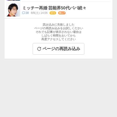
メ
ン
ミッチー再婚 芸能界50代パパ続々
ト
コ
38
8/8(土) 14:06
NEW
関心
数
メ
お
ン
す
読み込みに失敗しました
ト
す
ページの再読み込みをお試しください
数
それでも記事が表示されない場合は
め
しばらく時間をおいてから
記
再度アクセスしてください
事
ページの再読み込み