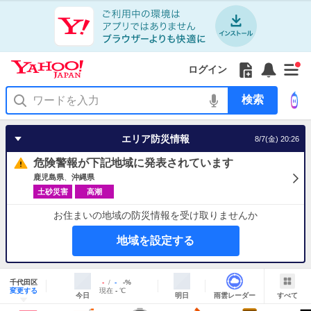
Yahoo!
Yahoo!
フ
フ
Yahoo!
お
サ
Yahoo!
新
JAPAN
ログイン
JAPAN
ォ
ォ
JAPAN
知
イ
JAPAN
着
ア
ロ
ロ
か
ら
ド
ID
Yahoo!
着
プ
ー
ー
ら
せ
メ
で
検
せ
リ
を
の
一
ニ
ロ
索
替
を
開
お
覧
ュ
グ
え
使
く
知
を
ー
イ
テ
う
エリア防災情報
8/7(金) 20:26
ら
開
を
ン
ー
せ
く
開
マ
危険警報が下記地域に発表されています
く
あ
り
鹿児島県
沖縄県
土砂災害
高潮
お住まいの地域の防災情報を受け取りませんか
地域を設定する
地
域
千代田区
最
最
降
-
-
-
%
情
明
雨
す
今
変更する
高
低
水
現
現在
-
℃
報
今日
明日
雨雲レーダー
すべて
日
雲
べ
日
気
気
確
在
の
レ
て
の
温
温
率
気
Yahoo!
天
ー