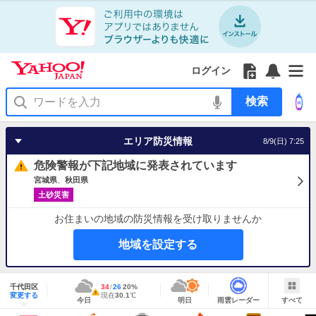
Yahoo!
Yahoo!
フ
フ
Yahoo!
お
サ
Yahoo!
JAPAN
ログイン
JAPAN
ォ
ォ
JAPAN
知
イ
JAPAN
ア
ロ
ロ
か
ら
ド
ID
Yahoo!
プ
ー
ー
ら
せ
メ
で
検
リ
を
の
一
ニ
ロ
索
を
開
お
覧
ュ
グ
使
く
知
を
ー
イ
う
エリア防災情報
8/9(日) 7:25
ら
開
を
ン
せ
く
開
危険警報が下記地域に発表されています
く
宮城県
秋田県
土砂災害
お住まいの地域の防災情報を受け取りませんか
地域を設定する
地
域
千代田区
最
34
最
降
26
20
%
情
警
明
雨
す
今
変更する
高
低
水
現
現在
30.1
℃
報
報・
今日
明日
雨雲レーダー
すべて
日
雲
べ
日
気
気
確
在
注
の
レ
て
の
温
温
率
気
Yahoo!
天
ー