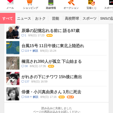
意
JAPAN
天
温
気
ダ
報
の
気
ー
メ
シ
路
オ
宝
ス
が
主
ー
ョ
線
ー
箱
ポ
メール
ショッピング
路線情報
オークション
宝箱くじ
スポー
な
出
ル
ッ
情
ク
く
ー
サ
て
ピ
報
シ
じ
ツ
ー
コ
い
ン
ョ
ナ
ビ
すべて
ニュース
おトク
芸能
高校野球
スポーツ
SNSの
グ
ン
ビ
ン
ま
ス
す
テ
ト
ン
ピ
原爆の記憶忘れる前に 語る97歳
ツ
ッ
一
コ
1
8/9(日) 17:23
NEW
ク
覧
メ
ス
ン
台風15号 11日午後に東北上陸恐れ
ト
コ
119
8/9(日) 15:24
解説
数
メ
ン
橋流され390人が孤立 下山始まる
ト
コ
38
8/9(日) 17:35
NEW
数
メ
ン
がれきの下にチワワ 15h後に救出
ト
コ
137
8/9(日) 16:59
数
メ
ン
俳優・小川真由美さん 3月に死去
ト
コ
508
8/9(日) 17:16
NEW
関心
解説
数
メ
お
ン
す
読み込みに失敗しました
ト
す
ページの再読み込みをお試しください