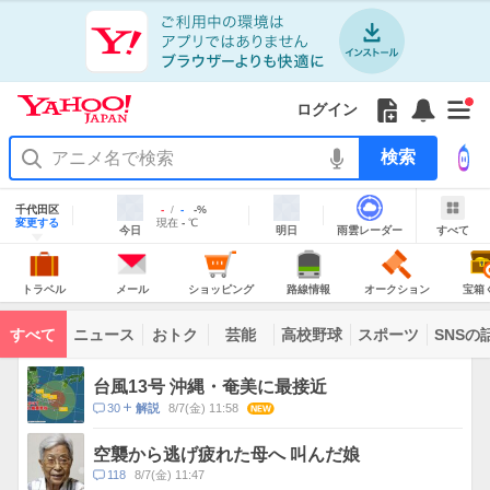
Yahoo!
Yahoo!
フ
フ
Yahoo!
お
サ
Yahoo!
新
JAPAN
ログイン
JAPAN
ォ
ォ
JAPAN
知
イ
JAPAN
着
ア
ロ
ロ
か
ら
ド
ID
Yahoo!
着
プ
ー
ー
ら
せ
メ
で
検
せ
リ
を
の
一
ニ
ロ
索
替
を
開
お
覧
ュ
グ
え
使
地
く
知
を
ー
イ
域
テ
千代田区
最
最
降
-
-
-
%
う
情
ら
開
を
ン
明
雨
す
今
変更する
高
低
水
現
現在
-
℃
ー
報
今日
明日
雨雲レーダー
すべて
日
雲
べ
日
気
気
確
在
せ
く
開
マ
の
レ
て
の
温
温
率
気
Yahoo!
天
ー
く
あ
JAPAN
天
温
気
ダ
の
気
ー
り
ト
メ
シ
路
オ
宝
主
ラ
ー
ョ
線
ー
箱
トラベル
メール
ショッピング
路線情報
オークション
宝箱
な
ベ
ル
ッ
情
ク
く
サ
ル
ピ
報
シ
じ
ー
コ
ン
ョ
ビ
すべて
ニュース
おトク
芸能
高校野球
スポーツ
SNSの
グ
ン
ン
ス
テ
ト
ン
ピ
台風13号 沖縄・奄美に最接近
ツ
ッ
一
コ
30
8/7(金) 11:58
NEW
解説
ク
覧
メ
ス
ン
空襲から逃げ疲れた母へ 叫んだ娘
ト
コ
118
8/7(金) 11:47
数