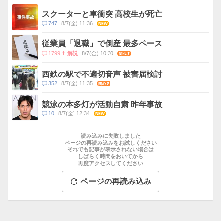
メ
ン
スクーターと車衝突 高校生が死亡
ト
コ
747
8/7(金) 11:36
NEW
数
メ
ン
従業員「退職」で倒産 最多ペース
ト
コ
1799
8/7(金) 10:30
関心
解説
数
メ
ン
西鉄の駅で不適切音声 被害届検討
ト
コ
352
8/7(金) 11:35
関心
数
メ
ン
競泳の本多灯が活動自粛 昨年事故
ト
コ
10
8/7(金) 12:34
NEW
数
メ
お
ン
す
読み込みに失敗しました
ト
す
ページの再読み込みをお試しください
数
それでも記事が表示されない場合は
め
しばらく時間をおいてから
記
再度アクセスしてください
事
ページの再読み込み