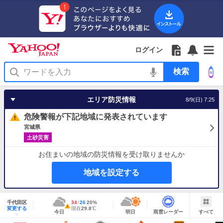
Yahoo!
Yahoo!
フ
フ
Yahoo!
お
サ
Yahoo!
JAPAN
ログイン
JAPAN
ォ
ォ
JAPAN
知
イ
JAPAN
ア
ロ
ロ
か
ら
ド
ID
Yahoo!
プ
ー
ー
ら
せ
メ
で
検
リ
を
の
一
ニ
ロ
索
を
開
お
覧
ュ
グ
使
く
知
を
ー
イ
う
エリア防災情報
8/9(日) 7:25
ら
開
を
ン
せ
く
開
危険警報が下記地域に発表されています
く
宮城県
土砂災害
お住まいの地域の防災情報を受け取りませんか
地域を設定する
地
域
千代田区
最
34
最
降
26
20
%
情
警
明
雨
す
今
変更する
高
低
水
現
現在
29.8
℃
報
報・
今日
明日
雨雲レーダー
すべて
日
雲
べ
日
気
気
確
在
注
の
レ
て
の
温
温
率
気
Yahoo!
天
ー