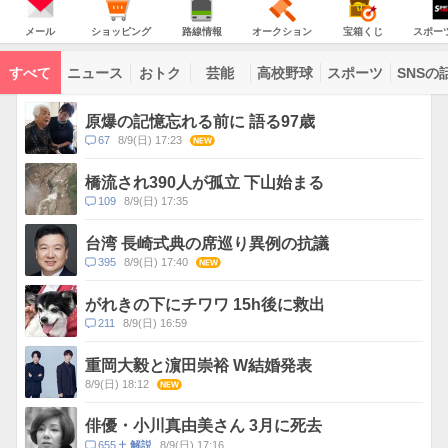
意
JAPAN
天
温
気
ダ
報
の
気
ー
メ
シ
路
オ
宝
ス
が
主
ー
ョ
線
ー
箱
ポ
メール
ショッピング
路線情報
オークション
宝箱くじ
スポー
な
出
ル
ッ
情
ク
く
ー
サ
て
ピ
報
シ
じ
ツ
ー
コ
い
ン
ョ
ナ
ビ
すべて
ニュース
おトク
芸能
高校野球
スポーツ
SNSの
グ
ン
ビ
ン
ま
ス
す
テ
ト
ン
ピ
原爆の記憶忘れる前に 語る97歳
ツ
ッ
一
コ
67
8/9(日) 17:23
NEW
ク
覧
メ
ス
ン
橋流され390人が孤立 下山始まる
ト
コ
109
8/9(日) 17:35
数
メ
ン
台湾 長崎式典の席巡り異例の抗議
ト
コ
395
8/9(日) 17:40
NEW
数
メ
ン
がれきの下にチワワ 15h後に救出
ト
コ
211
8/9(日) 16:59
数
メ
ン
重岡大毅と濵田崇裕 W結婚発表
ト
8/9(日) 18:12
NEW
数
俳優・小川真由美さん 3月に死去
コ
655
8/9(日) 17:16
解説