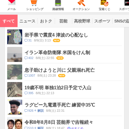
JAPAN
天
温
気
ダ
の
気
ー
メ
シ
路
オ
宝
ス
主
ー
ョ
線
ー
箱
ポ
メール
ショッピング
路線情報
オークション
宝箱くじ
スポー
な
ル
ッ
情
ク
く
ー
サ
ピ
報
シ
じ
ツ
ー
コ
ン
ョ
ナ
ビ
すべて
ニュース
おトク
芸能
高校野球
スポーツ
SNSの
グ
ン
ビ
ン
ス
テ
ト
ン
ピ
岩手県で震度4 津波の心配なし
ツ
ッ
一
コ
31
8/9(日) 3:13
NEW
ク
覧
メ
ス
ン
イラン革命防衛隊 米国をけん制
ト
コ
402
8/8(土) 22:55
NEW
数
メ
ン
息子助けようと川に 父親溺れ死亡
ト
コ
1007
8/8(土) 23:28
NEW
数
メ
ン
19歳不明 単独1泊2日予定で入山
ト
コ
395
8/8(土) 22:13
数
メ
ン
ラグビー九電選手死亡 練習中35℃
ト
コ
926
8/8(土) 22:31
解説
数
メ
ン
令和8年8月8日 芸能界で吉報続々
ト
AIまとめ
コ
510
8/8(土) 18:47
解説