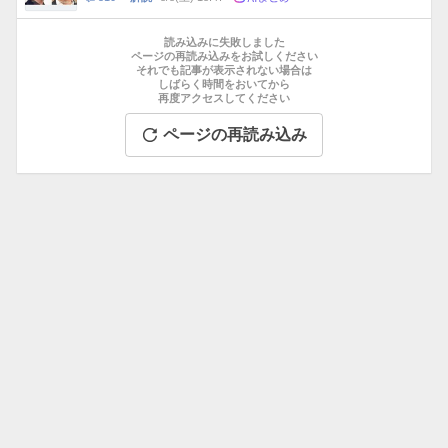
数
メ
お
ン
す
読み込みに失敗しました
ト
す
ページの再読み込みをお試しください
数
それでも記事が表示されない場合は
め
しばらく時間をおいてから
記
再度アクセスしてください
事
ページの再読み込み