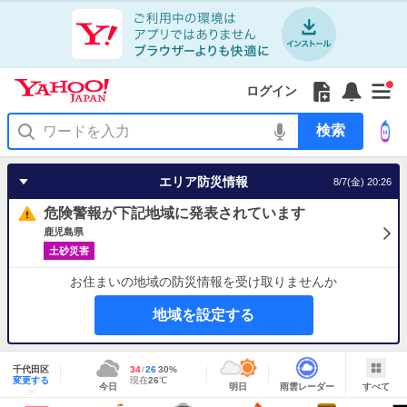
Yahoo!
Yahoo!
フ
フ
Yahoo!
お
サ
Yahoo!
新
JAPAN
ログイン
JAPAN
ォ
ォ
JAPAN
知
イ
JAPAN
着
ア
ロ
ロ
か
ら
ド
ID
Yahoo!
着
プ
ー
ー
ら
せ
メ
で
検
せ
リ
を
の
一
ニ
ロ
索
替
を
開
お
覧
ュ
グ
え
使
く
知
を
ー
イ
テ
う
エリア防災情報
8/7(金) 20:26
ら
開
を
ン
ー
せ
く
開
マ
危険警報が下記地域に発表されています
く
あ
り
鹿児島県
土砂災害
お住まいの地域の防災情報を受け取りませんか
地域を設定する
地
域
千代田区
最
34
最
降
26
30
%
情
明
雨
す
今
変更する
高
低
水
現
現在
26
℃
報
今日
明日
雨雲レーダー
すべて
日
雲
べ
日
気
気
確
在
の
レ
て
の
温
温
率
気
Yahoo!
天
ー