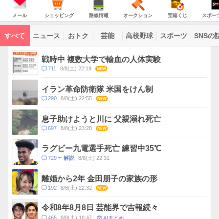
JAPAN
天
温
気
ダ
の
気
ー
メ
シ
路
オ
宝
ス
主
ー
ョ
線
ー
箱
ポ
メール
ショッピング
路線情報
オークション
宝箱くじ
スポー
な
ル
ッ
情
ク
く
ー
サ
ピ
報
シ
じ
ツ
ー
コ
ン
ョ
ナ
ビ
すべて
ニュース
おトク
芸能
高校野球
スポーツ
SNSの
グ
ン
ビ
ン
ス
テ
ト
ン
ピ
戦時中 複数大学で輸血の人体実験
ツ
ッ
一
コ
711
8/8(土) 22:19
NEW
ク
覧
メ
ス
ン
イラン革命防衛隊 米国をけん制
ト
コ
290
8/8(土) 22:55
NEW
数
メ
ン
息子助けようと川に 父親溺れ死亡
ト
コ
697
8/8(土) 23:28
NEW
数
メ
ン
ラグビー九電選手死亡 練習中35℃
ト
コ
729
8/8(土) 22:31
解説
数
メ
ン
離婚から2年 金田朋子の家族の形
ト
コ
192
8/8(土) 22:32
NEW
数
メ
ン
令和8年8月8日 芸能界で吉報続々
ト
AIまとめ
コ
465
8/8(土) 18:47