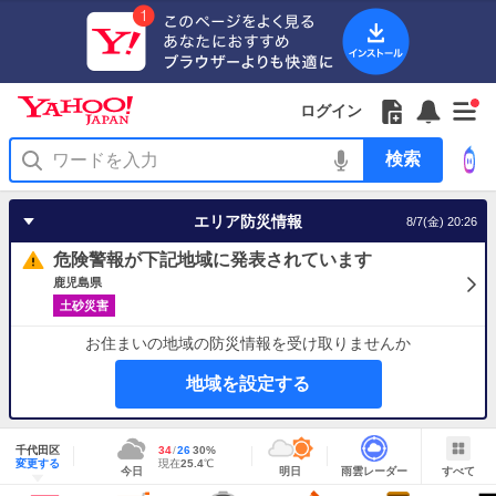
Yahoo!
Yahoo!
フ
フ
Yahoo!
お
サ
Yahoo!
新
JAPAN
ログイン
JAPAN
ォ
ォ
JAPAN
知
イ
JAPAN
着
ア
ロ
ロ
か
ら
ド
ID
Yahoo!
着
プ
ー
ー
ら
せ
メ
で
検
せ
リ
を
の
一
ニ
ロ
索
替
を
開
お
覧
ュ
グ
え
使
く
知
を
ー
イ
テ
う
エリア防災情報
8/7(金) 20:26
ら
開
を
ン
ー
せ
く
開
マ
危険警報が下記地域に発表されています
く
あ
り
鹿児島県
土砂災害
お住まいの地域の防災情報を受け取りませんか
地域を設定する
地
域
千代田区
最
34
最
降
26
30
%
情
明
雨
す
今
変更する
高
低
水
現
現在
25.4
℃
報
今日
明日
雨雲レーダー
すべて
日
雲
べ
日
気
気
確
在
の
レ
て
の
温
温
率
気
Yahoo!
天
ー