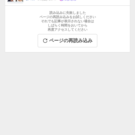
数
メ
お
ン
す
読み込みに失敗しました
ト
す
ページの再読み込みをお試しください
数
それでも記事が表示されない場合は
め
しばらく時間をおいてから
記
再度アクセスしてください
事
ページの再読み込み