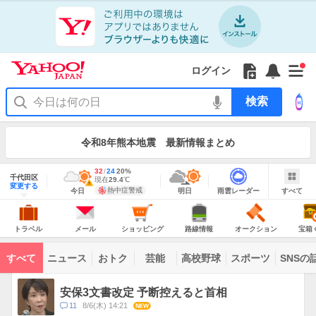
Yahoo!
JAPAN
ア
プ
リ
Yahoo!
の
Yahoo!
フ
フ
Yahoo!
お
サ
Yahoo!
新
JAPAN
ログイン
ご
JAPAN
ォ
ォ
JAPAN
知
イ
JAPAN
着
ア
紹
ロ
ロ
か
ら
ド
ID
Yahoo!
着
プ
介
ー
ー
ら
せ
メ
で
検
せ
リ
を
の
一
ニ
ロ
索
替
を
開
お
覧
ュ
グ
え
使
お
く
知
を
ー
イ
テ
う
知
令和8年熊本地震 最新情報まとめ
ら
開
を
ン
ー
ら
せ
く
開
マ
せ
く
地
あ
最
32
最
降
24
20
%
域
千代田区
り
高
低
水
現
現在
29.4
℃
情
警
明
雨
す
今
変更する
気
気
確
在
報
報・
熱中症警戒
今日
明日
雨雲レーダー
すべて
日
雲
べ
日
温
温
率
気
注
の
レ
て
の
Yahoo!
温
天
ー
意
JAPAN
天
気
ダ
報
の
気
ー
ト
メ
シ
路
オ
宝
が
主
ラ
ー
ョ
線
ー
箱
トラベル
メール
ショッピング
路線情報
オークション
宝箱
な
出
ベ
ル
ッ
情
ク
く
サ
て
ル
ピ
報
シ
じ
ー
コ
い
ン
ョ
ビ
すべて
ニュース
おトク
芸能
高校野球
スポーツ
SNSの
グ
ン
ン
ま
ス
す
テ
ト
ン
ピ
安保3文書改定 予断控えると首相
ツ
ッ
一
コ
11
8/6(木) 14:21
NEW
ク
覧