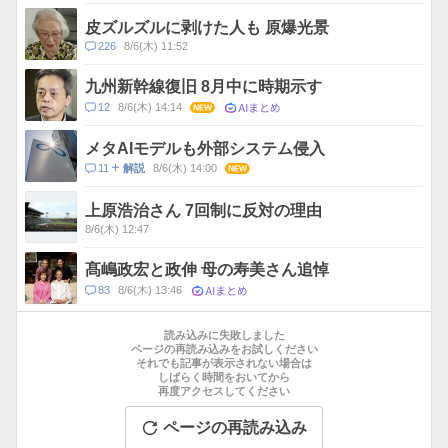
メ
ス
ン
皮ズルズルに剥けた人も 原爆光景
ト
コ
226
8/6(木) 11:52
数
メ
ン
九州新幹線復旧 8月中に時期示す
ト
AIまとめ
コ
12
8/6(木) 14:14
NEW
数
メ
ン
メタAIモデルも外部システム侵入
ト
コ
11
8/6(木) 14:00
NEW
解説
数
メ
ン
上原浩治さん 7回制に反対の理由
ト
8/6(木) 12:47
数
髙嶋政宏と政伸 母の寿美さん追悼
AIまとめ
コ
83
8/6(木) 13:46
メ
お
ン
す
読み込みに失敗しました
ト
す
ページの再読み込みをお試しください
数
それでも記事が表示されない場合は
め
しばらく時間をおいてから
記
再度アクセスしてください
事
ページの再読み込み