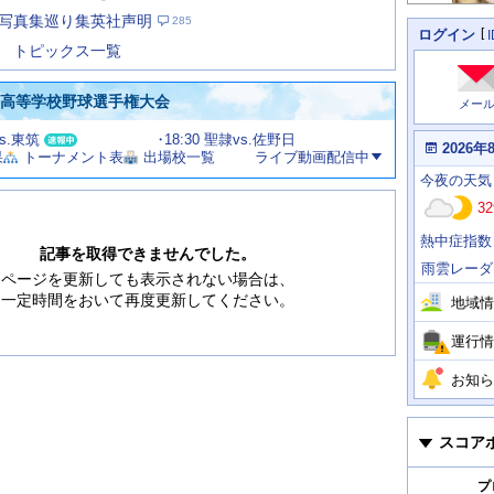
た
写真集巡り集英社声明
285
の
個
ログイン
人
ス
トピックス一覧
に
テ
関
ー
わ
国高等学校野球選手権大会
メー
タ
る
情
ス
vs.東筑
18:30 聖隷vs.佐野日
報
本
2026年
果
トーナメント表
出場校一覧
ライブ動画配信中
日
今
の
今夜
の天気
日
天
明
32
気
日
、
の
熱中症指数
運
天
記事を取得できませんでした。
行
気
雨雲レーダ
情
ページを更新しても表示されない場合は、
報
一定時間をおいて再度更新してください。
地域情
運行情
お知ら
スコア
プ