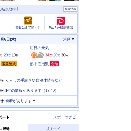
ID新規取得
登録情報
PayPay残高確認
ル
毎日1回 宝箱くじ
8月6日(木)
港区
明日
の天気
23
10
34
26
30
℃
℃
%
℃
℃
%
熱中症指数
厳重警戒
危険
ー
くらしの手続きや自治体情報など
報
1
件の情報があります（
17:40
）
報
せ
新着があります
ボード
スポーツナビ
ロ野球
Jリーグ