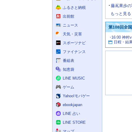
藤嶌果歩の
ふるさと納税
もっと見る
出前館
ニュース
第108回全
天気・災害
試
16:00 神村
お
合
日程・結
スポーツナビ
す
情
す
報
ファイナンス
め
の
番組表
記
知恵袋
事
LINE MUSIC
ゲーム
Yahoo!モバゲー
ebookjapan
LINE 占い
LINE STORE
マップ