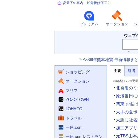
炎天下の車内、10分後は何℃？
プレミアム
オークション
シ
検
ウェブ
索
主
キ
ー
な
お
令和8年熊本地震 最新情報ま
ワ
サ
知
ー
ー
ニ
ら
ド
主要
経済
ュ
ショッピング
せ
ビ
入
ー
力
主
ス
ス
オークション
8/6(木) 17:35更
補
要
助
ニ
北発射のミ
フリマ
を
ュ
開
ー
原爆当日に
く
ZOZOTOWN
ス
関東 お盆
LOHACO
大手の夏ボ
トラベル
大胆に社名
一休.com
加工アプリ
元TBS山
一休.comレストラン