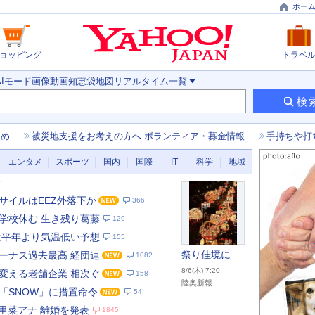
ホー
ョッピング
トラベ
AIモード
画像
動画
知恵袋
地図
リアルタイム
一覧
検
とめ
被災地支援をお考えの方へ ボランティア・募金情報
手持ちや打
エンタメ
スポーツ
国内
国際
IT
科学
地域
新
サイルはEEZ外落下か
366
学校休む 生き残り葛藤
129
は平年より気温低い予想
155
祭り佳境に
ーナス過去最高 経団連
1082
8/6(木) 7:20
変える老舗企業 相次ぐ
158
陸奥新報
「SNOW」に措置命令
54
あ
な
本里菜アナ 離婚を発表
1845