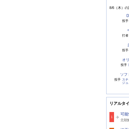
8/6（木）
の
D
投手
打者
投手
オ
投手
ソフ
投手
スチ
ジュ
リアルタ
可能
1
関
北朝
連
北
ワ