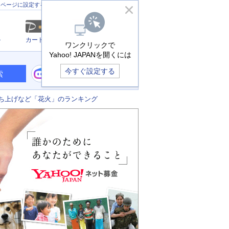
きっず版
アプリ版
ヘルプ
ムページに設定する
ル
カード
メール
ワンクリックで
Yahoo! JAPANを開くには
今すぐ設定する
索
ち上げなど「花火」のランキング