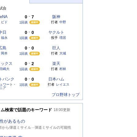
試合
eNA
0
-
7
阪神
ビド
打者
中野
1回表
中日
0
-
0
ヤクルト
福永
投手
増居
1回裏
広島
0
-
0
巨人
岡本
打者
大城
1回表
リックス
0
-
2
楽天
田嶋大
打者
村林
1回表
トバンク
0
-
0
日本ハム
ュワート・
打者
レイエス
1回表
ニア
プロ野球トップ
イム検索で話題のキーワード
18:00
更新
性があるもの
鮮から弾道ミサイル
弾道ミサイルの可能性
朝鮮ミサイル