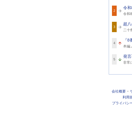
ワ
令和
ー
2
関
ド
令和8
連
8
ワ
超八
ー
3
関
ド
二十
連
ワ
『8
ー
4
関
ド
本編
連
ワ
発言
ー
5
関
ド
非常
連
ワ
ー
ド
会社概要
利用
プライバシ