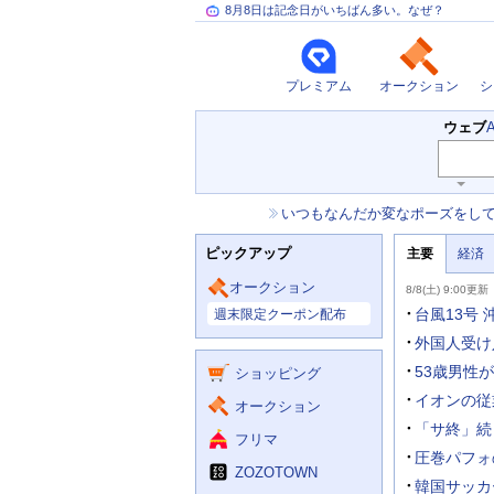
8月8日は記念日がいちばん多い。なぜ？
プレミアム
オークション
シ
検
ウェブ
索
キ
ー
お
いつもなんだか変なポーズをし
ワ
知
ー
ニ
ら
ド
ピックアップ
主要
経済
ュ
せ
入
ー
力
主
ス
オークション
8/8(土) 9:00更新
補
要
主
助
ニ
台風13号
週末限定クーポン配布
な
を
ュ
サ
開
ー
外国人受け
く
ー
ス
53歳男性
ショッピング
ビ
ス
イオンの従
オークション
「サ終」続
フリマ
圧巻パフォ
ZOZOTOWN
韓国サッカ