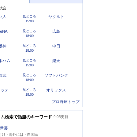
試合
巨人
見どころ
ヤクルト
15:00
eNA
見どころ
広島
18:00
阪神
見どころ
中日
18:00
本ハム
見どころ
楽天
15:00
西武
見どころ
ソフトバンク
18:00
ロッテ
見どころ
オリックス
18:00
プロ野球トップ
イム検索で話題のキーワード
9:05
更新
世帯
付け
海外には
自国民