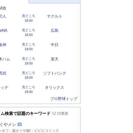
試合
巨人
見どころ
ヤクルト
18:00
eNA
見どころ
広島
18:00
阪神
見どころ
中日
18:00
本ハム
見どころ
楽天
18:00
西武
見どころ
ソフトバンク
18:00
ロッテ
見どころ
オリックス
18:00
プロ野球トップ
イム検索で話題のキーワード
12:10
更新
ぐやメシ
ンオフ
超かぐや姫!
ビビビコミック