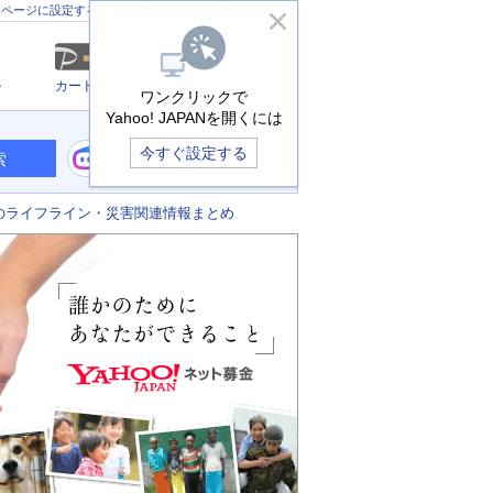
きっず版
アプリ版
ヘルプ
ムページに設定する
ル
カード
メール
ワンクリックで
Yahoo! JAPANを開くには
今すぐ設定する
索
のライフライン・災害関連情報まとめ