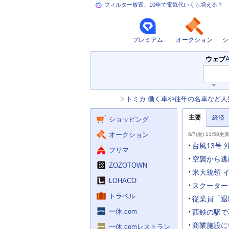
フィルター放置、10年で電気代いくら増える？
プレミアム
オークション
シ
検
ウェブ
索
主
キ
ー
な
お
トミカ 働く車や往年の名車など人
ワ
サ
知
ー
ー
ニ
ら
ド
主要
経済
ュ
ショッピング
せ
ビ
入
ー
力
主
ス
ス
オークション
8/7(金) 11:58更
補
要
助
ニ
台風13号
フリマ
を
ュ
開
ー
空襲から逃
く
ZOZOTOWN
ス
米大統領 
LOHACO
スクーター
トラベル
従業員「退
一休.com
西鉄の駅で
商業施設に
一休.comレストラン