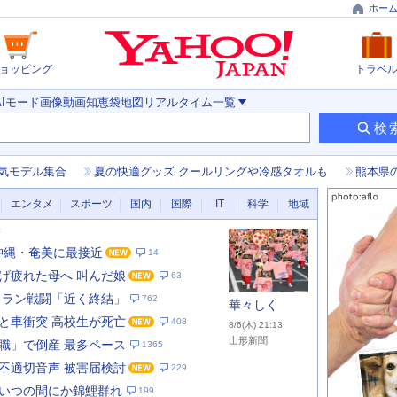
ホー
ョッピング
トラベ
AIモード
画像
動画
知恵袋
地図
リアルタイム
一覧
検
気モデル集合
夏の快適グッズ クールリングや冷感タオルも
熊本県
エンタメ
スポーツ
国内
国際
IT
科学
地域
新
 沖縄・奄美に最接近
14
げ疲れた母へ 叫んだ娘
63
イラン戦闘「近く終結」
762
華々しく
と車衝突 高校生が死亡
408
8/6(木) 21:13
山形新聞
職」で倒産 最多ペース
1365
不適切音声 被害届検討
229
あ
な
いつの間にか錦鯉群れ
199