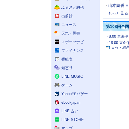
山本舞香 H
ふるさと納税
もっと見る
出前館
ニュース
第108回全
天気・災害
試
8:00 東海
合
スポーツナビ
16:00 立命
お
情
日程・結
報
す
ファイナンス
す
番組表
め
の
知恵袋
記
事
LINE MUSIC
ゲーム
Yahoo!モバゲー
ebookjapan
LINE 占い
LINE STORE
マップ