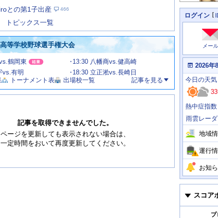
た
iroとの第1子出産
466
の
個
ログイン
人
ス
トピックス一覧
に
テ
関
ー
わ
国高等学校野球選手権大会
メー
タ
る
情
ス
甲vs.鶴岡東
13:30 八幡商vs.健高崎
報
本
2026年
日
宇vs.有明
18:30 立正淞vs.長崎日
今
の
今日
の天気
果
トーナメント表
出場校一覧
記事を見る
日
天
明
33
気
日
、
の
熱中症指数
運
天
行
気
雨雲レーダ
情
記事を取得できませんでした。
報
地域情
ページを更新しても表示されない場合は、
一定時間をおいて再度更新してください。
運行情
お知ら
スコア
プ