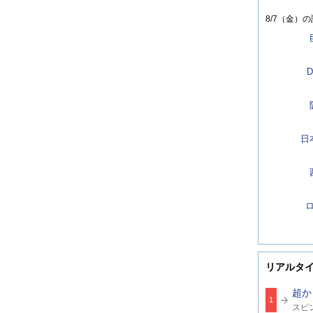
8/7（金）
の
D
日
リアルタ
超か
1
関
スピ
連