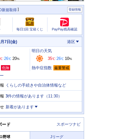
ID新規取得
登録情報
PayPay残高確認
ル
毎日1回 宝箱くじ
8月7日(金)
港区
明日
の天気
26
20
35
26
10
℃
℃
%
℃
℃
%
熱中症指数
危険
厳重警戒
ー
くらしの手続きや自治体情報など
報
3
件の情報があります（
11:30
）
報
せ
新着があります
ボード
スポーツナビ
ロ野球
Jリーグ