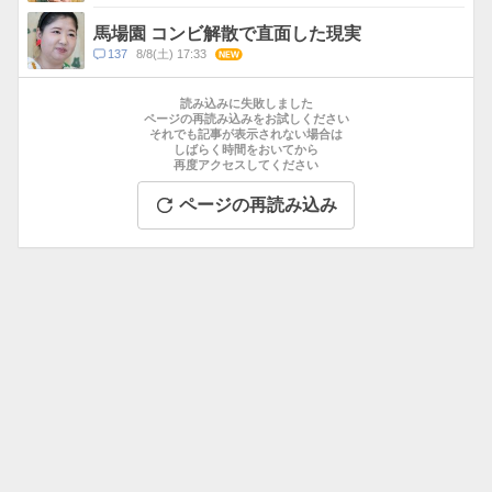
メ
ン
馬場園 コンビ解散で直面した現実
ト
コ
137
8/8(土) 17:33
NEW
数
メ
お
ン
す
読み込みに失敗しました
ト
す
ページの再読み込みをお試しください
数
それでも記事が表示されない場合は
め
しばらく時間をおいてから
記
再度アクセスしてください
事
ページの再読み込み