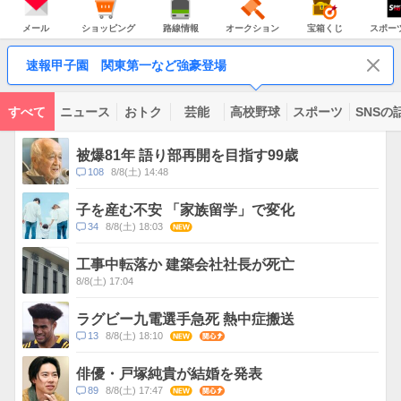
JAPAN
天
温
気
ダ
の
気
ー
メ
シ
路
オ
宝
ス
主
ー
ョ
線
ー
箱
ポ
メール
ショッピング
路線情報
オークション
宝箱くじ
スポー
な
ル
ッ
情
ク
く
ー
サ
ピ
報
シ
じ
ツ
ー
コ
ン
ョ
ナ
ビ
速報甲子園 関東第一など強豪登場
グ
ン
ビ
ン
ス
テ
ン
ツ
すべて
ニュース
おトク
芸能
高校野球
スポーツ
SNSの
一
ト
覧
ピ
被爆81年 語り部再開を目指す99歳
ッ
コ
108
8/8(土) 14:48
ク
メ
ス
ン
子を産む不安 「家族留学」で変化
ト
コ
34
8/8(土) 18:03
NEW
数
メ
ン
工事中転落か 建築会社社長が死亡
ト
8/8(土) 17:04
数
ラグビー九電選手急死 熱中症搬送
コ
13
8/8(土) 18:10
NEW
関心
メ
ン
俳優・戸塚純貴が結婚を発表
ト
コ
89
8/8(土) 17:47
NEW
関心
数