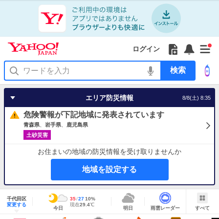
Yahoo!
Yahoo!
フ
フ
Yahoo!
お
サ
Yahoo!
新
JAPAN
ログイン
JAPAN
ォ
ォ
JAPAN
知
イ
JAPAN
着
ア
ロ
ロ
か
ら
ド
ID
Yahoo!
着
プ
ー
ー
ら
せ
メ
で
検
せ
リ
を
の
一
ニ
ロ
索
替
を
開
お
覧
ュ
グ
え
使
く
知
を
ー
イ
テ
う
エリア防災情報
8/8(土) 8:35
ら
開
を
ン
ー
せ
く
開
マ
危険警報が下記地域に発表されています
く
あ
り
青森県
岩手県
鹿児島県
土砂災害
お住まいの地域の防災情報を受け取りませんか
地域を設定する
地
域
千代田区
最
35
最
降
27
10
%
情
明
雨
す
今
変更する
高
低
水
現
現在
29.4
℃
報
今日
明日
雨雲レーダー
すべて
日
雲
べ
日
気
気
確
在
の
レ
て
の
温
温
率
気
Yahoo!
天
ー