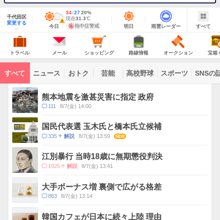
地
最
34
最
降
27
20
%
域
千代田区
高
低
水
現
現在
31.3
℃
情
警
明
雨
す
今
変更する
気
気
確
在
報
報・
熱中症警戒
今日
明日
雨雲レーダー
すべて
日
雲
べ
日
温
温
率
気
注
の
レ
て
の
Yahoo!
温
天
ー
意
JAPAN
天
気
ダ
報
の
気
ー
ト
メ
シ
路
オ
宝
が
主
ラ
ー
ョ
線
ー
箱
トラベル
メール
ショッピング
路線情報
オークション
宝箱
な
出
ベ
ル
ッ
情
ク
く
サ
て
ル
ピ
報
シ
じ
ー
コ
い
ン
ョ
ビ
すべて
ニュース
おトク
芸能
高校野球
スポーツ
SNSの
グ
ン
ン
ま
ス
す
テ
ト
ン
ピ
熊本地震を激甚災害に指定 政府
ツ
ッ
一
コ
111
8/7(金) 14:00
ク
覧
メ
ス
ン
国民代表選 玉木氏と橋本氏立候補
ト
コ
335
8/7(金) 13:59
NEW
解説
数
メ
ン
江別暴行 当時18歳に無期懲役判決
ト
コ
1925
8/7(金) 13:41
解説
数
メ
ン
大手ボーナス増 裏側で広がる格差
ト
コ
863
8/7(金) 13:14
数
メ
ン
韓国カフェが日本に続々上陸 理由