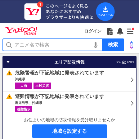
Yahoo!
Yahoo!
フ
フ
Yahoo!
お
サ
Yahoo!
新
JAPAN
ログイン
JAPAN
ォ
ォ
JAPAN
知
イ
JAPAN
着
ア
ロ
ロ
か
ら
ド
ID
Yahoo!
着
プ
ー
ー
ら
せ
メ
で
検
せ
リ
を
の
一
ニ
ロ
索
替
を
開
お
覧
ュ
グ
え
使
く
知
を
ー
イ
テ
う
エリア防災情報
8/7(金) 6:09
ら
開
を
ン
ー
せ
く
開
マ
危険警報が下記地域に発表されています
く
あ
り
沖縄県
大雨
土砂災害
避難情報が下記地域に発表されています
鹿児島県
沖縄県
避難指示
お住まいの地域の防災情報を受け取りませんか
地域を設定する