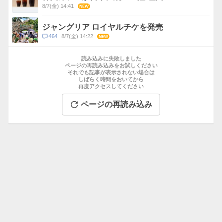
ト
8/7(金) 14:41
NEW
数
ジャングリア ロイヤルチケを発売
コ
464
8/7(金) 14:22
NEW
メ
お
ン
す
読み込みに失敗しました
ト
す
ページの再読み込みをお試しください
数
それでも記事が表示されない場合は
め
しばらく時間をおいてから
記
再度アクセスしてください
事
ページの再読み込み