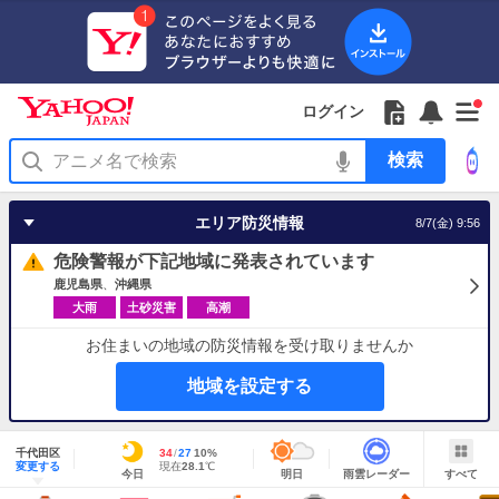
Yahoo!
Yahoo!
フ
フ
Yahoo!
お
サ
Yahoo!
新
JAPAN
ログイン
JAPAN
ォ
ォ
JAPAN
知
イ
JAPAN
着
ア
ロ
ロ
か
ら
ド
ID
Yahoo!
着
プ
ー
ー
ら
せ
メ
で
検
せ
リ
を
の
一
ニ
ロ
索
替
を
開
お
覧
ュ
グ
え
使
く
知
を
ー
イ
テ
う
エリア防災情報
8/7(金) 9:56
ら
開
を
ン
ー
せ
く
開
マ
危険警報が下記地域に発表されています
く
あ
り
鹿児島県
沖縄県
大雨
土砂災害
高潮
お住まいの地域の防災情報を受け取りませんか
地域を設定する
地
域
千代田区
最
34
最
降
27
10
%
情
明
雨
す
今
変更する
高
低
水
現
現在
28.1
℃
報
今日
明日
雨雲レーダー
すべて
日
雲
べ
日
気
気
確
在
の
レ
て
の
温
温
率
気
Yahoo!
天
ー