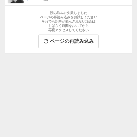
数
メ
お
ン
す
読み込みに失敗しました
ト
す
ページの再読み込みをお試しください
数
それでも記事が表示されない場合は
め
しばらく時間をおいてから
記
再度アクセスしてください
事
ページの再読み込み