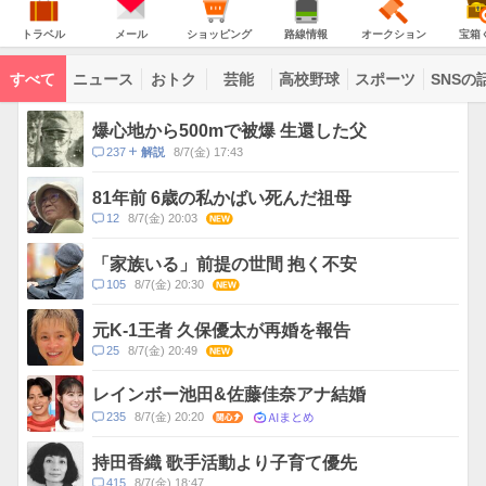
JAPAN
天
温
気
ダ
の
気
ー
ト
メ
シ
路
オ
宝
主
ラ
ー
ョ
線
ー
箱
トラベル
メール
ショッピング
路線情報
オークション
宝箱
な
ベ
ル
ッ
情
ク
く
サ
ル
ピ
報
シ
じ
ー
コ
ン
ョ
ビ
すべて
ニュース
おトク
芸能
高校野球
スポーツ
SNSの
グ
ン
ン
ス
テ
ト
ン
ピ
爆心地から500mで被爆 生還した父
ツ
ッ
一
コ
237
8/7(金) 17:43
解説
ク
覧
メ
ス
ン
81年前 6歳の私かばい死んだ祖母
ト
コ
12
8/7(金) 20:03
NEW
数
メ
ン
「家族いる」前提の世間 抱く不安
ト
コ
105
8/7(金) 20:30
NEW
数
メ
ン
元K-1王者 久保優太が再婚を報告
ト
コ
25
8/7(金) 20:49
NEW
数
メ
ン
レインボー池田&佐藤佳奈アナ結婚
ト
AIまとめ
コ
235
8/7(金) 20:20
関心
数
メ
ン
持田香織 歌手活動より子育て優先
ト
コ
415
8/7(金) 18:47