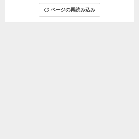
事
ページの再読み込み