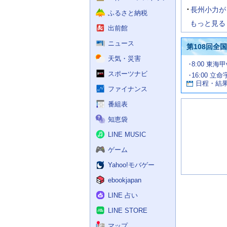
長州小力が
ふるさと納税
もっと見る
出前館
ニュース
第108回全
天気・災害
試
8:00 東海
合
スポーツナビ
16:00 立命
お
情
日程・結
報
す
ファイナンス
す
番組表
め
の
知恵袋
記
事
LINE MUSIC
ゲーム
Yahoo!モバゲー
ebookjapan
LINE 占い
LINE STORE
マップ