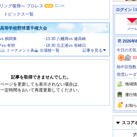
た
リング復帰へ プロレス
149
の
個
ログイン
人
ス
トピックス一覧
に
テ
関
ー
わ
国高等学校野球選手権大会
メー
タ
る
情
ス
甲vs.鶴岡東
13:30 八幡商vs.健高崎
報
本
2026年
日
宇vs.有明
18:30 立正淞vs.長崎日
今
の
今日
の天気
果
トーナメント表
出場校一覧
記事を見る
日
天
明
33
気
日
、
の
熱中症指数
運
天
行
気
雨雲レーダ
情
記事を取得できませんでした。
報
地域情
ページを更新しても表示されない場合は、
一定時間をおいて再度更新してください。
運行情
お知ら
スコア
プ