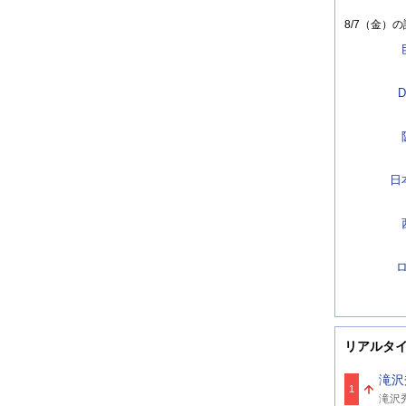
8/7（金）
の
D
日
リアルタ
滝沢
1
関
滝沢
連