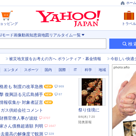
ホー
ョッピング
トラベ
AIモード
画像
動画
知恵袋
地図
リアルタイム
一覧
検
被災地支援をお考えの方へ ボランティア・募金情報
今欲しい快適
エンタメ
スポーツ
国内
国際
IT
科学
地域
格差も 制度の改革急務
969
撃 復興語る元広島捕手
87
情報収集か 対象者証言
祭り佳境に
 ガス供給会社コメント
8/6(木) 7:20
財務官僚人事が波紋
3707
陸奥新報
家さん債務超過額 判明
1647
あ
な
過去最高の解像度で観測
329