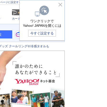
きっず版
アプリ版
ヘルプ
ムページに設定する
ル
カード
メール
ワンクリックで
Yahoo! JAPANを開くには
今すぐ設定する
索
グッズ クールリングや冷感タオルも