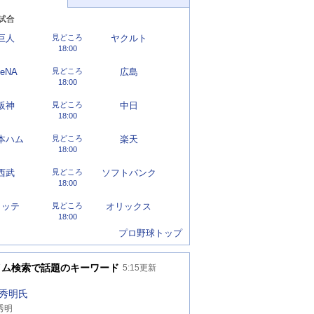
試合
巨人
見どころ
ヤクルト
18:00
eNA
見どころ
広島
18:00
阪神
見どころ
中日
18:00
本ハム
見どころ
楽天
18:00
西武
見どころ
ソフトバンク
18:00
ロッテ
見どころ
オリックス
18:00
プロ野球トップ
イム検索で話題のキーワード
5:15
更新
秀明氏
秀明