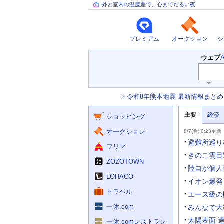
外と室内の温度差で、心までだるい夜
プレミアム
オークション
シ
検
ウェブ
索
主
キ
ー
な
お
令和8年熊本地震 最新情報まとめ
ワ
サ
知
ー
ー
ニ
ら
ド
主要
経済
ュ
ショッピング
せ
ビ
入
ー
力
主
ス
ス
オークション
8/7(金) 0:23更新
補
要
助
ニ
避難所巡り
フリマ
を
ュ
開
ー
きのこ雲目
く
ZOZOTOWN
ス
陸自が個人
LOHACO
イオン爆発
トラベル
エース級の
一休.com
みんなで大
太陽表面 
一休.comレストラン