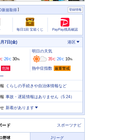
ID新規取得
登録情報
PayPay残高確認
ル
毎日1回 宝箱くじ
8月7日(金)
港区
明日
の天気
26
30
35
26
10
℃
℃
%
℃
℃
%
熱中症指数
危険
厳重警戒
ー
くらしの手続きや自治体情報など
報
事故・遅延情報はありません（5:24）
報
せ
新着があります
ボード
スポーツナビ
ロ野球
Jリーグ