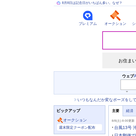
8月8日は記念日がいちばん多い。なぜ？
プレミアム
オークション
シ
災
害
情
報
お住ま
検
ウェブ
索
キ
ー
お
いつもなんだか変なポーズをし
ワ
知
ー
ニ
ら
ド
ピックアップ
主要
経済
ュ
せ
入
ー
力
主
ス
オークション
8/8(土) 8:00更新
補
要
主
助
ニ
台風13号
週末限定クーポン配布
な
を
ュ
サ
開
ー
日本郵便で