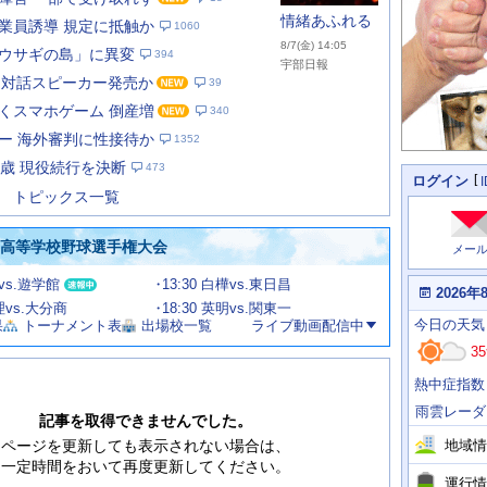
情緒あふれる
業員誘導 規定に抵触か
1060
8/7(金) 14:05
ウサギの島」に異変
394
宇部日報
I 対話スピーカー発売か
39
くスマホゲーム 倒産増
340
あ
な
ー 海外審判に性接待か
1352
た
9歳 現役続行を決断
473
の
個
ログイン
人
ス
トピックス一覧
に
テ
関
ー
わ
国高等学校野球選手権大会
メー
タ
る
情
ス
田vs.遊学館
13:30 白樺vs.東日昌
報
本
2026年
日
文理vs.大分商
18:30 英明vs.関東一
今
の
今日
の天気
果
トーナメント表
出場校一覧
ライブ動画配信中
日
天
明
35
気
日
、
の
熱中症指数
運
天
行
気
雨雲レーダ
情
記事を取得できませんでした。
報
地域情
ページを更新しても表示されない場合は、
一定時間をおいて再度更新してください。
運行情