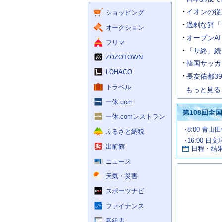
く
ー
ス
イオンの従
ショッピング
ビ
ス
過剰な餌「
オークション
オープンA
フリマ
「サ終」続
ZOZOTOWN
韓国サッカ
LOHACO
長友佑都3
トラベル
もっと見る
一休.com
第108回全
一休.comレストラン
試
8:00 青山
ふるさと納税
合
16:00 日
お
情
出前館
日程・結
報
す
す
ニュース
め
天気・災害
の
記
スポーツナビ
事
ファイナンス
番組表