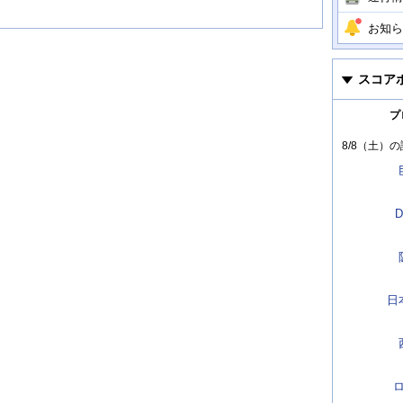
お知ら
スコア
プ
8/8（土）
の
D
日