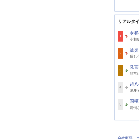
リアルタ
令和
1
関
令和8
連
8
ワ
被災
ー
2
関
ド
貸し
連
ワ
発言
ー
3
関
ド
非常
連
ワ
超八
ー
4
関
ド
SUPE
連
ワ
国税
ー
5
関
ド
前例
連
ワ
ー
ド
会社概要