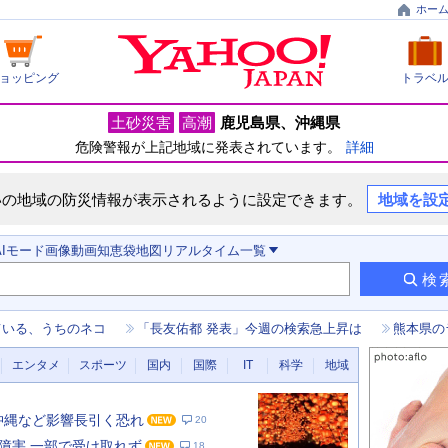
ホー
ョッピング
トラベ
土砂災害
高潮
鹿児島県
沖縄県
危険警報が上記地域に発表されています。
詳細
いの地域の防災情報が表示されるように設定できます。
地域を設
AIモード
画像
動画
知恵袋
地図
リアルタイム
一覧
検
ている、うちのネコ
「長友佑都 発表」今週の検索急上昇は
熊本県の
エンタメ
スポーツ
国内
国際
IT
科学
地域
 沖縄など影響長引く恐れ
20
障害 一部で受け取れず
18