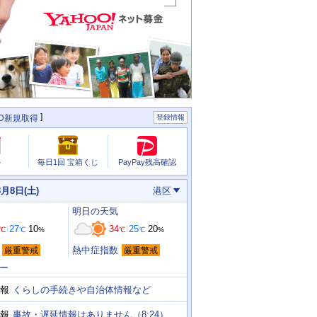
ID新規取得
登録情報
PayPay残高確認
ル
毎日1回 宝箱くじ
8月8日(土)
港区
明日
の天気
27
10
34
25
20
℃
℃
%
℃
℃
%
熱中症指数
厳重警戒
厳重警戒
ー
くらしの手続きや自治体情報など
報
事故・遅延情報はありません（8:24）
報