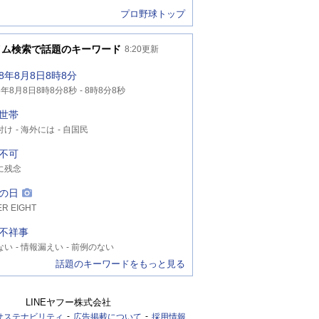
プロ野球トップ
イム検索で話題のキーワード
8:20
更新
8年8月8日8時8分
年8月8日8時8分8秒
8時8分8秒
年8月8日8時8分
世帯
付け
海外には
自国民
不可
に残念
の日
R EIGHT
不祥事
ない
情報漏えい
前例のない
話題のキーワードをもっと見る
LINEヤフー株式会社
サステナビリティ
広告掲載について
採用情報