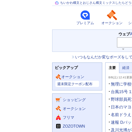
ちいかわ構文とおじさん構文ミックスしたらどう
プレミアム
オークション
シ
検
ウェブ
索
キ
ー
お
いつもなんだか変なポーズをし
ワ
知
ー
ニ
ら
ド
ピックアップ
主要
経済
ュ
せ
入
ー
力
主
ス
オークション
8/8(土) 12:41更
補
要
主
助
ニ
無理に学校
週末限定クーポン配布
な
を
ュ
サ
開
ー
台風15号 
く
ー
ス
野球部員死
ショッピング
ビ
ス
日本のマヨ
オークション
名前ドラえ
フリマ
速報 Dバッ
ZOZOTOWN
及川光博が