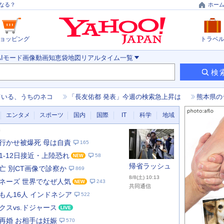
なる？
ホー
ョッピング
トラベ
AIモード
画像
動画
知恵袋
地図
リアルタイム
一覧
検
ている、うちのネコ
「長友佑都 発表」今週の検索急上昇は
熊本県の
エンタメ
スポーツ
国内
国際
IT
科学
地域
新
行かせ被爆死 母は自責
165
11-12日接近・上陸恐れ
58
帰省ラッシュ
亡 別CT画像で診察か
869
8/8(土) 10:13
ネーズ 世界でなぜ人気
243
共同通信
もん16人 インドネシア
522
クスvs.ドジャース
あ
な
再婚 お相手は妊娠
570