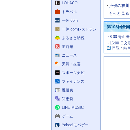
LOHACO
声優の衣川
トラベル
もっと見る
一休.com
第108回全
一休.comレストラン
試
8:00 青山
ふるさと納税
合
16:00 日
お
情
出前館
日程・結
報
す
す
ニュース
め
天気・災害
の
記
スポーツナビ
事
ファイナンス
番組表
知恵袋
LINE MUSIC
ゲーム
Yahoo!モバゲー