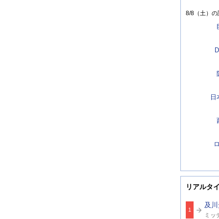
8/8（土）
の
D
日
リアルタ
及川
1
関
ミッ
連