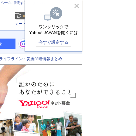
きっず版
アプリ版
ヘルプ
ムページに設定する
ル
カード
メール
ワンクリックで
Yahoo! JAPANを開くには
今すぐ設定する
索
ライフライン・災害関連情報まとめ