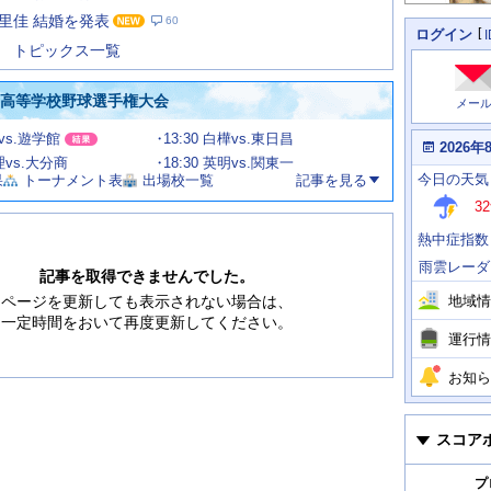
た
里佳 結婚を発表
60
の
個
ログイン
人
ス
トピックス一覧
に
テ
関
ー
わ
国高等学校野球選手権大会
メー
タ
る
情
ス
田vs.遊学館
13:30 白樺vs.東日昌
報
本
2026年
日
文理vs.大分商
18:30 英明vs.関東一
今
の
今日
の天気
果
トーナメント表
出場校一覧
記事を見る
日
天
明
32
気
日
、
の
熱中症指数
運
天
行
気
雨雲レーダ
情
記事を取得できませんでした。
報
地域情
ページを更新しても表示されない場合は、
一定時間をおいて再度更新してください。
運行情
お知ら
スコア
プ