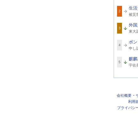
ワ
生活
ー
2
関
ド
被災
連
ワ
外国
ー
3
関
ド
東大
連
ワ
ボン
ー
4
関
ド
申し
連
ワ
麒麟
ー
5
関
ド
宇佐
連
ワ
ー
ド
会社概要
利用
プライバシ