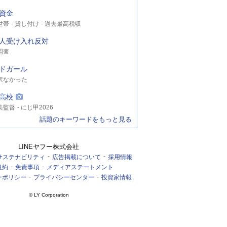
資金
世帯
貸し付け
過去最高税収
人受け入れ反対
調査
ドガール
訳なかった
高校
美監督
にじ甲2026
話題のキーワードをもっと見る
LINEヤフー株式会社
サステナビリティ
広告掲載について
採用情報
規約
免責事項
メディアステートメント
ーポリシー
プライバシーセンター
投資家情報
© LY Corporation