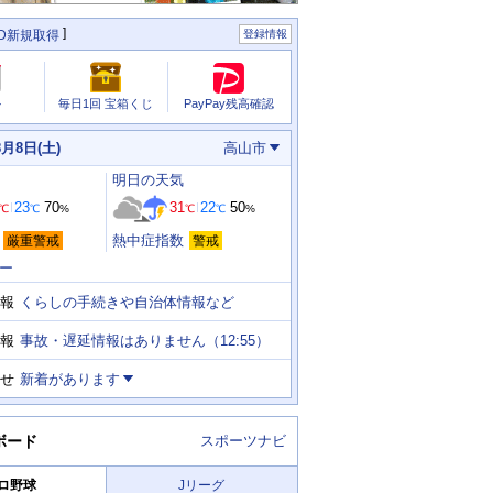
ID新規取得
登録情報
PayPay残高確認
ル
毎日1回 宝箱くじ
8月8日(土)
高山市
明日
の天気
23
70
31
22
50
℃
℃
%
℃
℃
%
熱中症指数
厳重警戒
警戒
ー
くらしの手続きや自治体情報など
報
事故・遅延情報はありません（12:55）
報
せ
新着があります
ボード
スポーツナビ
ロ野球
Jリーグ