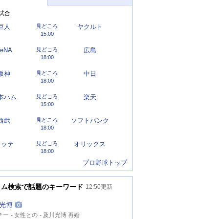
試合
巨人
見どころ
ヤクルト
15:00
eNA
見どころ
広島
18:00
阪神
見どころ
中日
18:00
本ハム
見どころ
楽天
15:00
西武
見どころ
ソフトバンク
18:00
ロッテ
見どころ
オリックス
18:00
プロ野球トップ
イム検索で話題のキーワード
12:50
更新
光博
チー
女性との
及川光博 再婚