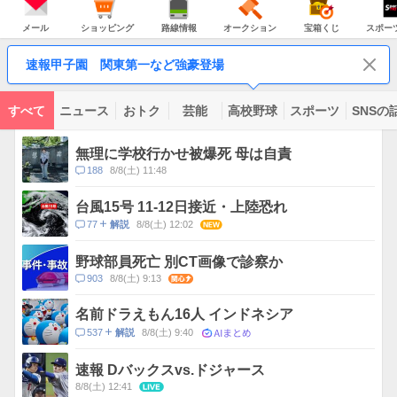
JAPAN
天
温
気
ダ
の
気
ー
メ
シ
路
オ
宝
ス
主
ー
ョ
線
ー
箱
ポ
メール
ショッピング
路線情報
オークション
宝箱くじ
スポー
な
ル
ッ
情
ク
く
ー
サ
ピ
報
シ
じ
ツ
ー
コ
ン
ョ
ナ
ビ
速報甲子園 関東第一など強豪登場
グ
ン
ビ
ン
ス
テ
ン
ツ
すべて
ニュース
おトク
芸能
高校野球
スポーツ
SNSの
一
ト
覧
ピ
無理に学校行かせ被爆死 母は自責
ッ
コ
188
8/8(土) 11:48
ク
メ
ス
ン
台風15号 11-12日接近・上陸恐れ
ト
コ
77
8/8(土) 12:02
NEW
解説
数
メ
ン
野球部員死亡 別CT画像で診察か
ト
コ
903
8/8(土) 9:13
関心
数
メ
ン
名前ドラえもん16人 インドネシア
ト
AIまとめ
コ
537
8/8(土) 9:40
解説
数
メ
ン
速報 Dバックスvs.ドジャース
ト
8/8(土) 12:41
LIVE
数