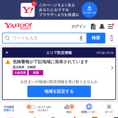
Yahoo!
Yahoo!
フ
フ
Yahoo!
お
サ
Yahoo!
新
JAPAN
ログイン
JAPAN
ォ
ォ
JAPAN
知
イ
JAPAN
着
ア
ロ
ロ
か
ら
ド
ID
Yahoo!
着
プ
ー
ー
ら
せ
メ
で
検
せ
リ
を
の
一
ニ
ロ
索
替
を
開
お
覧
ュ
グ
え
使
く
知
を
ー
イ
テ
う
エリア防災情報
8/7(金) 20:26
ら
開
を
ン
ー
せ
く
開
マ
危険警報が下記地域に発表されています
く
あ
り
鹿児島県
沖縄県
土砂災害
高潮
お住まいの地域の防災情報を受け取りませんか
地域を設定する
地
域
千代田区
最
35
最
降
27
10
%
情
明
雨
す
今
変更する
高
低
水
現
現在
33
℃
報
今日
明日
雨雲レーダー
すべて
日
雲
べ
日
気
気
確
在
の
レ
て
の
温
温
率
気
Yahoo!
天
ー