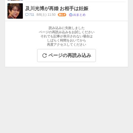
及川光博が再婚 お相手は妊娠
AIまとめ
コ
711
8/8(土) 11:50
関心
メ
お
ン
す
読み込みに失敗しました
ト
す
ページの再読み込みをお試しください
数
それでも記事が表示されない場合は
め
しばらく時間をおいてから
記
再度アクセスしてください
事
ページの再読み込み