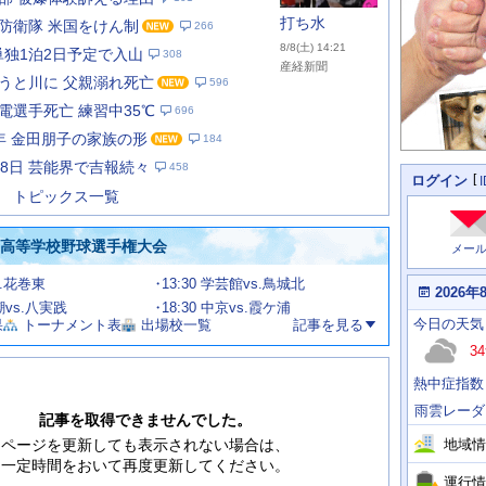
打ち水
防衛隊 米国をけん制
266
8/8(土) 14:21
単独1泊2日予定で入山
308
産経新聞
うと川に 父親溺れ死亡
596
電選手死亡 練習中35℃
696
あ
な
年 金田朋子の家族の形
184
た
月8日 芸能界で吉報続々
458
の
個
ログイン
人
ス
トピックス一覧
に
テ
関
ー
わ
国高等学校野球選手権大会
メー
タ
る
情
ス
s.花巻東
13:30 学芸館vs.鳥城北
報
本
2026年
日
渦潮vs.八実践
18:30 中京vs.霞ケ浦
今
の
今日
の天気
果
トーナメント表
出場校一覧
記事を見る
日
天
明
34
気
日
、
の
熱中症指数
運
天
行
気
雨雲レーダ
情
記事を取得できませんでした。
報
地域情
ページを更新しても表示されない場合は、
一定時間をおいて再度更新してください。
運行情