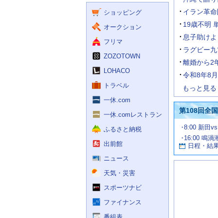
く
ー
ス
イラン革命
ショッピング
ビ
ス
19歳不明 
オークション
息子助けよ
フリマ
ラグビー九
ZOZOTOWN
離婚から2
LOHACO
令和8年8
トラベル
もっと見る
一休.com
第108回全
一休.comレストラン
試
8:00 新田v
ふるさと納税
合
16:00 鳴
お
情
出前館
日程・結
報
す
す
ニュース
め
天気・災害
の
記
スポーツナビ
事
ファイナンス
番組表