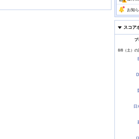
お知ら
スコア
プ
8/8（土）
の
D
日