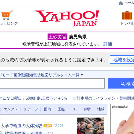
ホー
ョッピング
トラベ
土砂災害
鹿児島県
危険警報が上記地域に発表されています。
詳細
いの地域の防災情報が表示されるように設定できます。
地域を設
AIモード
画像
動画
知恵袋
地図
リアルタイム
一覧
検
アムな日曜日」5000円以上買うと＋5％
熊本県のライフライン・災害関
エンタメ
スポーツ
国内
国際
IT
科学
地域
新
数大学で輸血の人体実験
665
部 被爆体験訴える理由
101