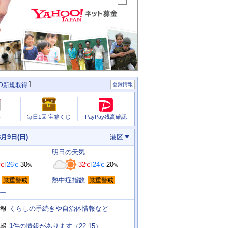
ID新規取得
登録情報
PayPay残高確認
ル
毎日1回 宝箱くじ
8月9日(日)
港区
明日
の天気
26
30
32
24
20
℃
℃
%
℃
℃
%
熱中症指数
厳重警戒
厳重警戒
ー
くらしの手続きや自治体情報など
報
1
件の情報があります（
22:15
）
報