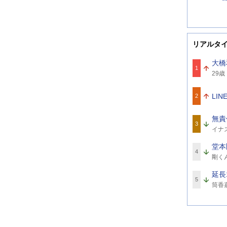
リアルタ
大橋
1
関
29歳
連
ワ
ー
LI
2
ド
無責
3
関
イナ
連
ワ
堂本
ー
4
関
ド
剛く
連
ワ
延長
ー
5
関
ド
筒香
連
ワ
ー
ド