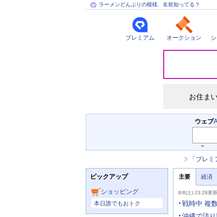
ラーメンどんぶりの模様、名前知ってる？
プレミアム
オークション
シ
災
害
情
報
お住ま
検
ウェブ
索
キ
ー
お
「プレミ
ワ
知
ー
ニ
ら
ド
ピックアップ
主要
経済
ュ
せ
入
ー
力
主
ス
ショッピング
8/8(土) 23:28更
補
要
主
助
ニ
戦時中 複
本日誰でもおトク
な
を
ュ
サ
開
ー
沖縄で語り