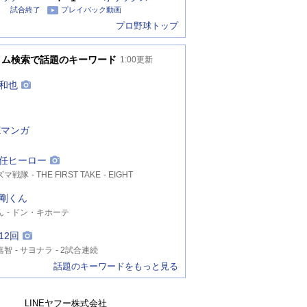
試合終了
プレイバック動画
プロ野球トップ
イム検索で話題のキーワード
1:00
更新
和也
NEマンガ
任ヒーロー
ズマ戦隊
THE FIRST TAKE
EIGHT
剛くん
ん
ドン・キホーテ
12回
嘉智
サヨナラ
2試合連続
話題のキーワードをもっと見る
LINEヤフー株式会社