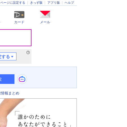
きっず版
アプリ版
ヘルプ
ムページに設定する
ル
カード
メール
定する
索
連情報まとめ