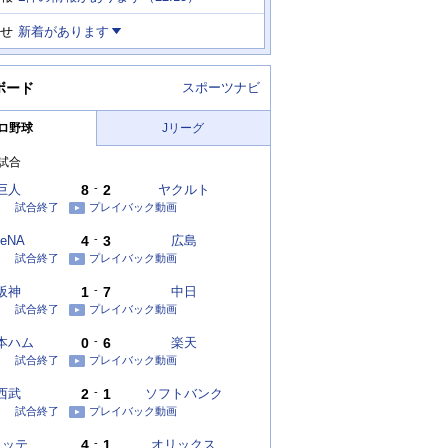
せ
新着があります
ボード
スポーツナビ
ロ野球
Jリーグ
試合
巨人
8
-
2
ヤクルト
試合終了
プレイバック動画
eNA
4
-
3
広島
試合終了
プレイバック動画
阪神
1
-
7
中日
試合終了
プレイバック動画
本ハム
0
-
6
楽天
試合終了
プレイバック動画
西武
2
-
1
ソフトバンク
試合終了
プレイバック動画
ロッテ
4
-
1
オリックス