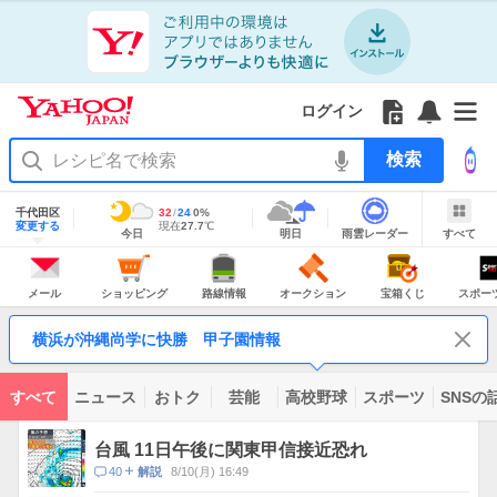
Yahoo!
Yahoo!
フ
フ
Yahoo!
お
サ
Yahoo!
JAPAN
ログイン
JAPAN
ォ
ォ
JAPAN
知
イ
JAPAN
ア
ロ
ロ
か
ら
ド
ID
Yahoo!
プ
ー
ー
ら
せ
メ
で
検
リ
を
の
一
ニ
ロ
索
を
開
お
覧
ュ
グ
使
地
く
知
を
ー
イ
域
千代田区
最
32
最
降
24
0
%
う
情
ら
開
を
ン
明
雨
す
今
変更する
高
低
水
現
現在
27.7
℃
報
今日
明日
雨雲レーダー
すべて
日
雲
べ
日
気
気
確
在
せ
く
開
の
レ
て
の
温
温
率
気
Yahoo!
天
ー
く
JAPAN
天
温
気
ダ
の
気
ー
メ
シ
路
オ
宝
ス
主
ー
ョ
線
ー
箱
ポ
メール
ショッピング
路線情報
オークション
宝箱くじ
スポー
な
ル
ッ
情
ク
く
ー
サ
ピ
報
シ
じ
ツ
ー
コ
ン
ョ
ナ
ビ
横浜が沖縄尚学に快勝 甲子園情報
グ
ン
ビ
ン
ス
テ
ン
ツ
すべて
ニュース
おトク
芸能
高校野球
スポーツ
SNSの
一
ト
覧
ピ
台風 11日午後に関東甲信接近恐れ
ッ
コ
40
8/10(月) 16:49
解説
ク
メ