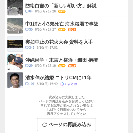
ス
ン
防衛白書の「新しい戦い方」解説
ト
コ
64
8/10(月) 17:26
NEW
数
メ
ン
中1姉と小3弟死亡 海水浴場で事故
ト
コ
30
8/10(月) 17:27
NEW
関心
数
メ
ン
突如中止の花火大会 資料を入手
ト
コ
346
8/10(月) 17:01
数
メ
ン
沖縄尚学・末吉と横浜・織田 抱擁
ト
コ
29
8/10(月) 17:19
NEW
関心
数
メ
ン
清水伸が結婚 ニトリCMに11年
ト
AIまとめ
コ
101
8/10(月) 16:40
数
メ
お
ン
す
読み込みに失敗しました
ト
す
ページの再読み込みをお試しください
数
それでも記事が表示されない場合は
め
しばらく時間をおいてから
記
再度アクセスしてください
事
ページの再読み込み