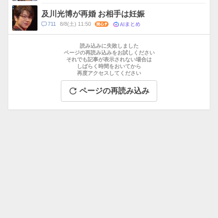
及川光博が再婚 お相手は妊娠
AIまとめ
コ
711
8/8(土) 11:50
関心
メ
お
ン
す
読み込みに失敗しました
ト
す
ページの再読み込みをお試しください
数
それでも記事が表示されない場合は
め
しばらく時間をおいてから
記
再度アクセスしてください
事
ページの再読み込み