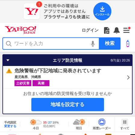
Yahoo!
Yahoo!
フ
フ
Yahoo!
お
サ
Yahoo!
新
JAPAN
ログイン
JAPAN
ォ
ォ
JAPAN
知
イ
JAPAN
着
ア
ロ
ロ
か
ら
ド
ID
Yahoo!
着
プ
ー
ー
ら
せ
メ
で
検
せ
リ
を
の
一
ニ
ロ
索
替
を
開
お
覧
ュ
グ
え
使
く
知
を
ー
イ
テ
う
エリア防災情報
8/7(金) 20:26
ら
開
を
ン
ー
せ
く
開
マ
危険警報が下記地域に発表されています
く
あ
り
鹿児島県
沖縄県
土砂災害
高潮
お住まいの地域の防災情報を受け取りませんか
地域を設定する
地
域
千代田区
最
35
最
降
27
10
%
情
明
雨
す
今
変更する
高
低
水
現
現在
33
℃
報
今日
明日
雨雲レーダー
すべて
日
雲
べ
日
気
気
確
在
の
レ
て
の
温
温
率
気
Yahoo!
天
ー