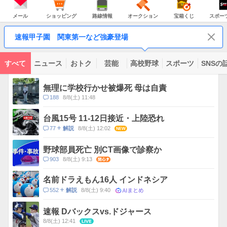
JAPAN
天
温
気
ダ
の
気
ー
メ
シ
路
オ
宝
ス
主
ー
ョ
線
ー
箱
ポ
メール
ショッピング
路線情報
オークション
宝箱くじ
スポー
な
ル
ッ
情
ク
く
ー
サ
ピ
報
シ
じ
ツ
ー
コ
ン
ョ
ナ
ビ
速報甲子園 関東第一など強豪登場
グ
ン
ビ
ン
ス
テ
ン
ツ
すべて
ニュース
おトク
芸能
高校野球
スポーツ
SNSの
一
ト
覧
ピ
無理に学校行かせ被爆死 母は自責
ッ
コ
188
8/8(土) 11:48
ク
メ
ス
ン
台風15号 11-12日接近・上陸恐れ
ト
コ
77
8/8(土) 12:02
NEW
解説
数
メ
ン
野球部員死亡 別CT画像で診察か
ト
コ
903
8/8(土) 9:13
関心
数
メ
ン
名前ドラえもん16人 インドネシア
ト
AIまとめ
コ
552
8/8(土) 9:40
解説
数
メ
ン
速報 Dバックスvs.ドジャース
ト
8/8(土) 12:41
LIVE
数