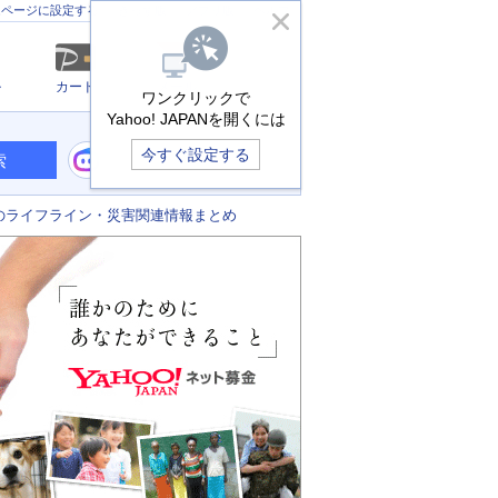
きっず版
アプリ版
ヘルプ
ムページに設定する
ル
カード
メール
ワンクリックで
Yahoo! JAPANを開くには
今すぐ設定する
索
のライフライン・災害関連情報まとめ