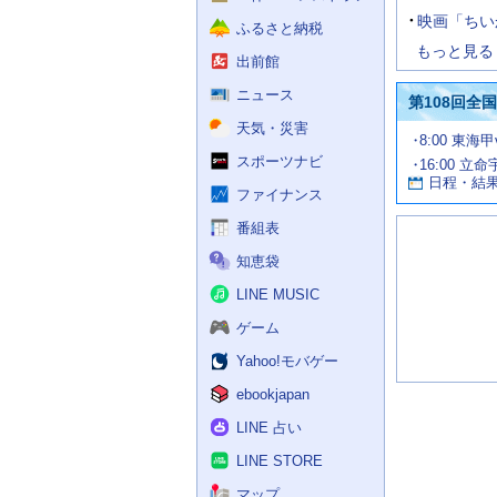
映画「ちい
ふるさと納税
もっと見る
出前館
ニュース
第108回全
天気・災害
試
8:00 東海
合
スポーツナビ
16:00 立命
お
情
日程・結
報
す
ファイナンス
す
番組表
め
の
知恵袋
記
事
LINE MUSIC
ゲーム
Yahoo!モバゲー
ebookjapan
LINE 占い
LINE STORE
マップ