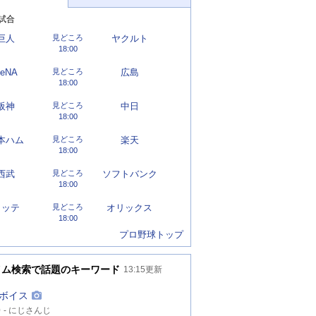
試合
巨人
見どころ
ヤクルト
18:00
eNA
見どころ
広島
18:00
阪神
見どころ
中日
18:00
本ハム
見どころ
楽天
18:00
西武
見どころ
ソフトバンク
18:00
ロッテ
見どころ
オリックス
18:00
プロ野球トップ
イム検索で話題のキーワード
13:15
更新
ボイス
0
にじさんじ