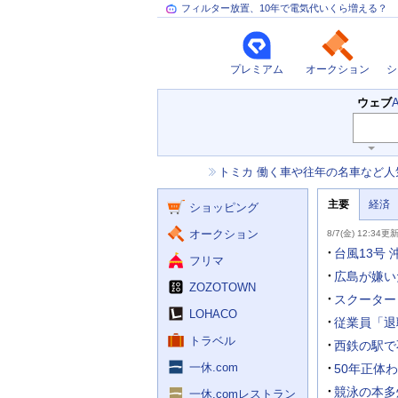
フィルター放置、10年で電気代いくら増える？
プレミアム
オークション
シ
検
ウェブ
索
主
キ
ー
な
お
トミカ 働く車や往年の名車など人
ワ
サ
知
ー
ー
ニ
ら
ド
主要
経済
ュ
ショッピング
せ
ビ
入
ー
力
主
ス
ス
オークション
8/7(金) 12:34更
補
要
助
ニ
台風13号
フリマ
を
ュ
開
ー
広島が嫌い
く
ZOZOTOWN
ス
スクーター
LOHACO
従業員「退
トラベル
西鉄の駅で
一休.com
50年正体
競泳の本多
一休.comレストラン