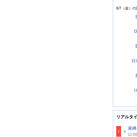
8/7（金）
の
D
日
リアルタ
束縛
1
関
12:0
連