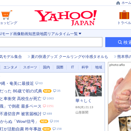
ホー
ョッピング
トラベ
AIモード
画像
動画
知恵袋
地図
リアルタイム
一覧
検
気モデル集合
夏の快適グッズ クールリングや冷感タオルも
熊本県
エンタメ
スポーツ
国内
国際
IT
科学
地域
新
 沖縄・奄美に最接近
63
だった 86歳で初の式典
35
と車衝突 高校生が死亡
1063
華々しく
職」で倒産 最多ペース
2251
8/6(木) 21:13
山形新聞
不適切音声 被害届検討
489
わからぬ「Wow!信号」
206
あ
な
灯が活動自粛 昨年事故
158