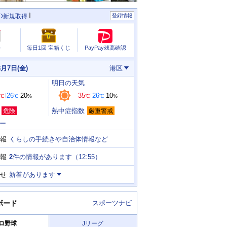
ID新規取得
登録情報
PayPay残高確認
ル
毎日1回 宝箱くじ
8月7日(金)
港区
明日
の天気
26
20
35
26
10
℃
℃
%
℃
℃
%
熱中症指数
危険
厳重警戒
ー
くらしの手続きや自治体情報など
報
2
件の情報があります（
12:55
）
報
せ
新着があります
ボード
スポーツナビ
ロ野球
Jリーグ