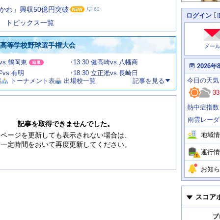
た
かわ」興収50億円突破
62
の
個
ログイン
人
ス
トピックス一覧
に
テ
関
ー
わ
国高等学校野球選手権大会
メー
タ
る
情
ス
甲vs.鶴岡東
13:30 健高崎vs.八幡商
報
本
2026年
日
宇vs.有明
18:30 立正淞vs.長崎日
今
の
今日
の天気
果
トーナメント表
出場校一覧
記事を見る
日
天
明
33
気
日
、
の
熱中症指数
運
天
行
気
雨雲レーダ
情
記事を取得できませんでした。
報
地域情
ページを更新しても表示されない場合は、
一定時間をおいて再度更新してください。
運行情
お知ら
スコア
プ