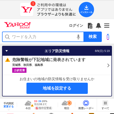
Yahoo!
Yahoo!
フ
フ
Yahoo!
お
サ
Yahoo!
JAPAN
ログイン
JAPAN
ォ
ォ
JAPAN
知
イ
JAPAN
ア
ロ
ロ
か
ら
ド
ID
Yahoo!
プ
ー
ー
ら
せ
メ
で
検
リ
を
の
一
ニ
ロ
索
を
開
お
覧
ュ
グ
使
く
知
を
ー
イ
う
エリア防災情報
8/9(日) 5:19
ら
開
を
ン
せ
く
開
危険警報が下記地域に発表されています
く
宮城県
秋田県
福島県
土砂災害
お住まいの地域の防災情報を受け取りませんか
地域を設定する
地
最
33
最
降
26
20
%
域
千代田区
高
低
水
現
現在
33.1
℃
情
警
明
雨
す
今
変更する
気
気
確
在
報
報・
熱中症警戒
今日
明日
雨雲レーダー
すべて
日
雲
べ
日
温
温
率
気
注
の
レ
て
の
Yahoo!
温
天
ー