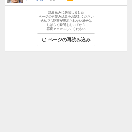
数
メ
お
ン
す
読み込みに失敗しました
ト
す
ページの再読み込みをお試しください
数
それでも記事が表示されない場合は
め
しばらく時間をおいてから
記
再度アクセスしてください
事
ページの再読み込み