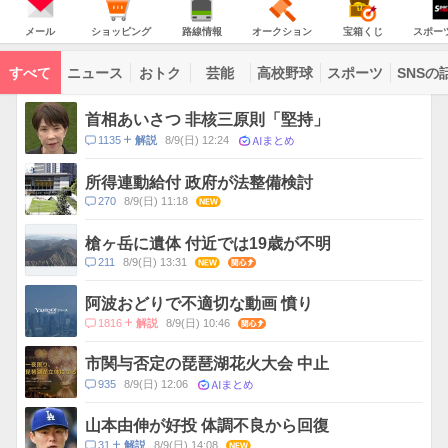
意
JAPAN
天
気
ダ
報
の
気
ー
メ
シ
路
オ
宝
ス
が
主
ー
ョ
線
ー
箱
ポ
メール
ショッピング
路線情報
オークション
宝箱くじ
スポー
な
出
ル
ッ
情
ク
く
ー
サ
て
ピ
報
シ
じ
ツ
ー
コ
い
ン
ョ
ナ
ビ
すべて
ニュース
おトク
芸能
高校野球
スポーツ
SNSの
グ
ン
ビ
ン
ま
ス
す
テ
ト
ン
ピ
首相あいさつ 非核三原則「堅持」
ツ
ッ
一
AIまとめ
コ
1135
8/9(日) 12:24
解説
ク
覧
メ
ス
ン
所得連動給付 政府が法整備検討
ト
コ
270
8/9(日) 11:18
NEW
数
メ
ン
槍ヶ岳に遺体 付近では19歳が不明
ト
コ
211
8/9(日) 13:31
NEW
関心
数
メ
ン
阿波おどりで不適切な動画 憤り
ト
コ
1816
8/9(日) 10:46
関心
解説
数
メ
ン
市関与否定の琵琶湖花火大会 中止
ト
AIまとめ
コ
935
8/9(日) 12:06
数
メ
ン
山本由伸が好投 体調不良から回復
ト
コ
31
8/9(日) 14:08
NEW
解説