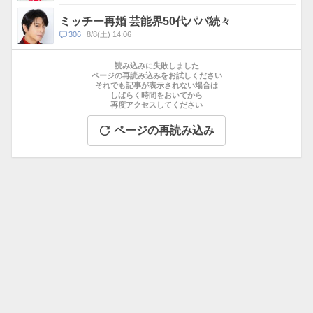
メ
ン
ミッチー再婚 芸能界50代パパ続々
ト
コ
306
8/8(土) 14:06
数
メ
お
ン
す
読み込みに失敗しました
ト
す
ページの再読み込みをお試しください
数
それでも記事が表示されない場合は
め
しばらく時間をおいてから
記
再度アクセスしてください
事
ページの再読み込み