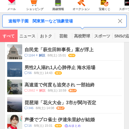
JAPAN
天
温
気
ダ
の
気
ー
メ
シ
路
オ
宝
ス
主
ー
ョ
線
ー
箱
ポ
メール
ショッピング
路線情報
オークション
宝箱くじ
スポー
な
ル
ッ
情
ク
く
ー
サ
ピ
報
シ
じ
ツ
ー
コ
ン
ョ
ナ
ビ
速報甲子園 関東第一など強豪登場
グ
ン
ビ
ン
ス
テ
ン
ツ
すべて
ニュース
おトク
芸能
高校野球
スポーツ
SNSの
一
ト
覧
ピ
自民党「萩生田幹事長」案が浮上
ッ
コ
1164
8/8(土) 15:01
NEW
解説
ク
メ
ス
ン
男性2人溺れ1人心肺停止 海水浴場
ト
コ
56
8/8(土) 14:43
NEW
数
メ
ン
高速道で何度も追突され 一部始終
ト
コ
2662
8/8(土) 10:59
関心
解説
数
メ
ン
琵琶湖「花火大会」3市が関与否定
ト
コ
346
8/8(土) 14:08
関心
数
メ
ン
声優でプロ雀士 伊達朱里紗が結婚
ト
AIまとめ
コ
16
8/8(土) 15:01
NEW
数