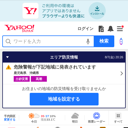
Yahoo!
Yahoo!
フ
フ
Yahoo!
お
サ
Yahoo!
新
JAPAN
ログイン
JAPAN
ォ
ォ
JAPAN
知
イ
JAPAN
着
ア
ロ
ロ
か
ら
ド
ID
Yahoo!
着
プ
ー
ー
ら
せ
メ
で
検
せ
リ
を
の
一
ニ
ロ
索
替
を
開
お
覧
ュ
グ
え
使
く
知
を
ー
イ
テ
う
エリア防災情報
8/7(金) 20:26
ら
開
を
ン
ー
せ
く
開
マ
危険警報が下記地域に発表されています
く
あ
り
鹿児島県
沖縄県
土砂災害
高潮
お住まいの地域の防災情報を受け取りませんか
地域を設定する
地
域
千代田区
最
35
最
降
27
10
%
情
明
雨
す
今
変更する
高
低
水
現
現在
33.1
℃
報
今日
明日
雨雲レーダー
すべて
日
雲
べ
日
気
気
確
在
の
レ
て
の
温
温
率
気
Yahoo!
天
ー