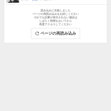
数
メ
お
ン
す
読み込みに失敗しました
ト
す
ページの再読み込みをお試しください
数
それでも記事が表示されない場合は
め
しばらく時間をおいてから
記
再度アクセスしてください
事
ページの再読み込み