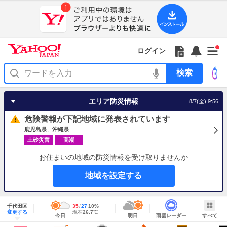
Yahoo!
Yahoo!
フ
フ
Yahoo!
お
サ
Yahoo!
新
JAPAN
ログイン
JAPAN
ォ
ォ
JAPAN
知
イ
JAPAN
着
ア
ロ
ロ
か
ら
ド
ID
Yahoo!
着
プ
ー
ー
ら
せ
メ
で
検
せ
リ
を
の
一
ニ
ロ
索
替
を
開
お
覧
ュ
グ
え
使
く
知
を
ー
イ
テ
う
エリア防災情報
8/7(金) 9:56
ら
開
を
ン
ー
せ
く
開
マ
危険警報が下記地域に発表されています
く
あ
り
鹿児島県
沖縄県
土砂災害
高潮
お住まいの地域の防災情報を受け取りませんか
地域を設定する
地
域
千代田区
最
35
最
降
27
10
%
情
明
雨
す
今
変更する
高
低
水
現
現在
26.7
℃
報
今日
明日
雨雲レーダー
すべて
日
雲
べ
日
気
気
確
在
の
レ
て
の
温
温
率
気
Yahoo!
天
ー