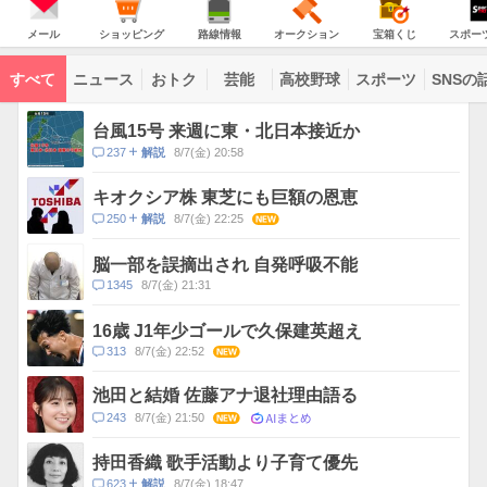
JAPAN
天
温
気
ダ
の
気
ー
メ
シ
路
オ
宝
ス
主
ー
ョ
線
ー
箱
ポ
メール
ショッピング
路線情報
オークション
宝箱くじ
スポー
な
ル
ッ
情
ク
く
ー
サ
ピ
報
シ
じ
ツ
ー
コ
ン
ョ
ナ
ビ
すべて
ニュース
おトク
芸能
高校野球
スポーツ
SNSの
グ
ン
ビ
ン
ス
テ
ト
ン
ピ
台風15号 来週に東・北日本接近か
ツ
ッ
一
コ
237
8/7(金) 20:58
解説
ク
覧
メ
ス
ン
キオクシア株 東芝にも巨額の恩恵
ト
コ
250
8/7(金) 22:25
NEW
解説
数
メ
ン
脳一部を誤摘出され 自発呼吸不能
ト
コ
1345
8/7(金) 21:31
数
メ
ン
16歳 J1年少ゴールで久保建英超え
ト
コ
313
8/7(金) 22:52
NEW
数
メ
ン
池田と結婚 佐藤アナ退社理由語る
ト
AIまとめ
コ
243
8/7(金) 21:50
NEW
数
メ
ン
持田香織 歌手活動より子育て優先
ト
コ
623
8/7(金) 18:47
解説