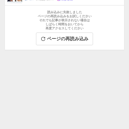
数
メ
お
ン
す
読み込みに失敗しました
ト
す
ページの再読み込みをお試しください
数
それでも記事が表示されない場合は
め
しばらく時間をおいてから
記
再度アクセスしてください
事
ページの再読み込み