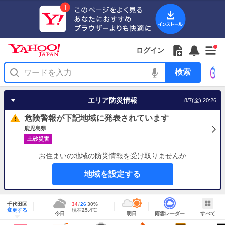
Yahoo!
Yahoo!
フ
フ
Yahoo!
お
サ
Yahoo!
新
JAPAN
ログイン
JAPAN
ォ
ォ
JAPAN
知
イ
JAPAN
着
ア
ロ
ロ
か
ら
ド
ID
Yahoo!
着
プ
ー
ー
ら
せ
メ
で
検
せ
リ
を
の
一
ニ
ロ
索
替
を
開
お
覧
ュ
グ
え
使
く
知
を
ー
イ
テ
う
エリア防災情報
8/7(金) 20:26
ら
開
を
ン
ー
せ
く
開
マ
危険警報が下記地域に発表されています
く
あ
り
鹿児島県
土砂災害
お住まいの地域の防災情報を受け取りませんか
地域を設定する
地
域
千代田区
最
34
最
降
26
30
%
情
明
雨
す
今
変更する
高
低
水
現
現在
25.4
℃
報
今日
明日
雨雲レーダー
すべて
日
雲
べ
日
気
気
確
在
の
レ
て
の
温
温
率
気
Yahoo!
天
ー