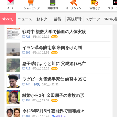
JAPAN
天
温
気
ダ
の
気
ー
メ
シ
路
オ
宝
ス
主
ー
ョ
線
ー
箱
ポ
メール
ショッピング
路線情報
オークション
宝箱くじ
スポー
な
ル
ッ
情
ク
く
ー
サ
ピ
報
シ
じ
ツ
ー
コ
ン
ョ
ナ
ビ
すべて
ニュース
おトク
芸能
高校野球
スポーツ
SNSの
グ
ン
ビ
ン
ス
テ
ト
ン
ピ
戦時中 複数大学で輸血の人体実験
ツ
ッ
一
コ
723
8/8(土) 22:19
NEW
ク
覧
メ
ス
ン
イラン革命防衛隊 米国をけん制
ト
コ
296
8/8(土) 22:55
NEW
数
メ
ン
息子助けようと川に 父親溺れ死亡
ト
コ
712
8/8(土) 23:28
NEW
数
メ
ン
ラグビー九電選手死亡 練習中35℃
ト
コ
744
8/8(土) 22:31
解説
数
メ
ン
離婚から2年 金田朋子の家族の形
ト
コ
194
8/8(土) 22:32
NEW
数
メ
ン
令和8年8月8日 芸能界で吉報続々
ト
AIまとめ
コ
464
8/8(土) 18:47