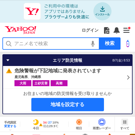
Yahoo!
Yahoo!
フ
フ
Yahoo!
お
サ
Yahoo!
新
JAPAN
ログイン
JAPAN
ォ
ォ
JAPAN
知
イ
JAPAN
着
ア
ロ
ロ
か
ら
ド
ID
Yahoo!
着
プ
ー
ー
ら
せ
メ
で
検
せ
リ
を
の
一
ニ
ロ
索
替
を
開
お
覧
ュ
グ
え
使
く
知
を
ー
イ
テ
う
エリア防災情報
8/7(金) 8:53
ら
開
を
ン
ー
せ
く
開
マ
危険警報が下記地域に発表されています
く
あ
り
鹿児島県
沖縄県
大雨
土砂災害
高潮
お住まいの地域の防災情報を受け取りませんか
地域を設定する
地
域
千代田区
最
34
最
降
27
10
%
情
警
明
雨
す
今
変更する
高
低
水
現
現在
29.5
℃
報
報・
今日
明日
雨雲レーダー
すべて
日
雲
べ
日
気
気
確
在
注
の
レ
て
の
温
温
率
気
Yahoo!
天
ー