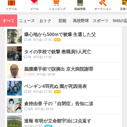
意
JAPAN
天
温
気
ダ
報
の
気
ー
ト
メ
シ
路
オ
宝
が
主
ラ
ー
ョ
線
ー
箱
トラベル
メール
ショッピング
路線情報
オークション
宝箱
な
出
ベ
ル
ッ
情
ク
く
サ
て
ル
ピ
報
シ
じ
ー
コ
い
ン
ョ
ビ
すべて
ニュース
おトク
芸能
高校野球
スポーツ
SNSの
グ
ン
ン
ま
ス
す
テ
ト
ン
ピ
爆心地から500mで被爆 生還した父
ツ
ッ
一
コ
29
8/7(金) 17:43
NEW
ク
覧
メ
ス
ン
タイの学校で銃撃 教職員5人死亡
ト
コ
76
8/7(金) 17:30
数
メ
ン
脳腫瘍手術で誤摘出 京大病院謝罪
ト
コ
1525
8/7(金) 15:58
数
メ
ン
ペンギン4羽死ぬ 園が死因発表
ト
コ
54
8/7(金) 17:40
NEW
数
メ
ン
倉持由香 子の「自閉症」告知に涙
ト
コ
325
8/7(金) 16:43
数
メ
ン
速報 有明が立命館宇治に2点返す
ト
8/7(金) 17:57
LIVE