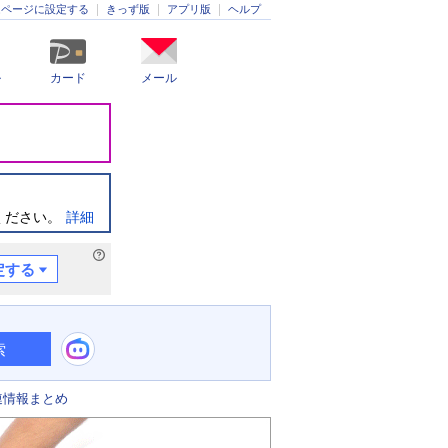
きっず版
アプリ版
ヘルプ
ムページに設定する
ル
カード
メール
ください。
詳細
定する
索
連情報まとめ