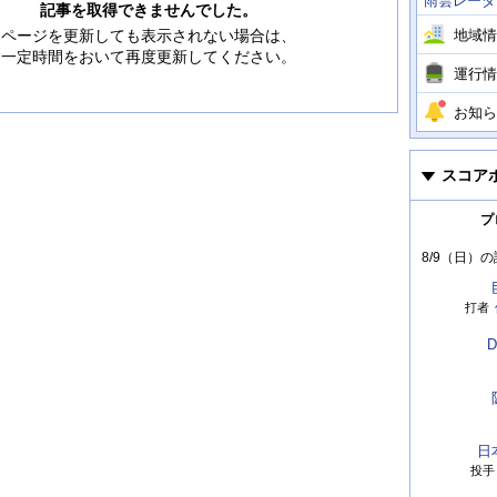
雨雲レーダ
情
記事を取得できませんでした。
報
地域情
ページを更新しても表示されない場合は、
一定時間をおいて再度更新してください。
運行情
お知ら
スコア
プ
8/9（日）
の
打者
D
日
投手