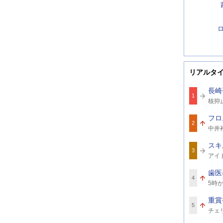
リアルタ
長崎
1
関
核抑
連
ワ
フロ
ー
2
関
ド
中井
連
ワ
スキ
ー
3
関
ド
アイ
連
ワ
歯医
ー
4
関
ド
5時
連
ワ
重賞
ー
5
関
ド
チェ
連
ワ