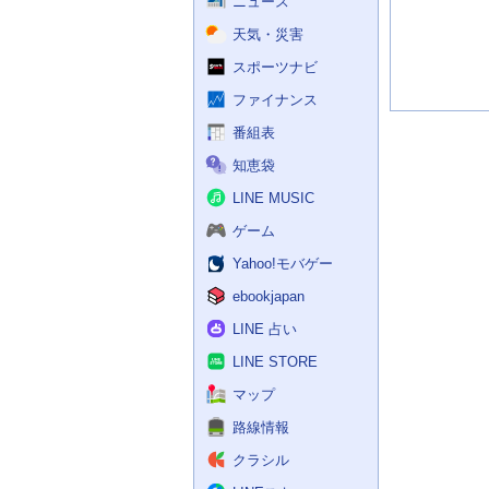
記
ニュース
事
天気・災害
スポーツナビ
ファイナンス
番組表
知恵袋
LINE MUSIC
ゲーム
Yahoo!モバゲー
ebookjapan
LINE 占い
LINE STORE
マップ
路線情報
クラシル