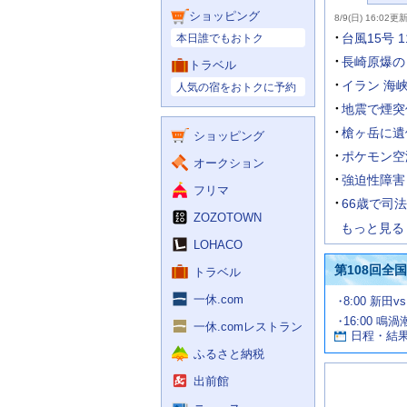
ー
力
主
ス
ショッピング
8/9(日) 16:02更
補
要
助
ニ
台風15号
本日誰でもおトク
を
ュ
開
ー
長崎原爆の
トラベル
く
主
ス
イラン 海
人気の宿をおトクに予約
な
サ
地震で煙突
ー
槍ヶ岳に遺
ショッピング
ビ
ス
ポケモン空
オークション
強迫性障害
フリマ
66歳で司
ZOZOTOWN
もっと見る
LOHACO
第108回全
トラベル
一休.com
試
8:00 新田v
合
16:00 鳴
お
情
一休.comレストラン
日程・結
報
す
ふるさと納税
す
め
出前館
の