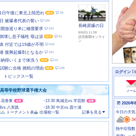
新
 11日午後に東北上陸恐れ
39
日 被爆者代表の誓い
199
長崎原爆の日
峡開放巡り米に補償要求
292
8/9(日) 11:58
倒壊し息子犠牲 母は涙
61
読売新聞オンライ
ン
体 付近では19歳が不明
432
港 復興起爆剤となるか
181
あ
な
 納得いくまで体洗う
24
た
法試験に合格 挑戦の理由
248
の
個
ログイン
人
ス
トピックス一覧
に
テ
関
ー
わ
国高等学校野球選手権大会
メー
タ
る
情
ス
s.花巻東
13:30 鳥城北vs.学芸館
報
本
2026年
日
渦潮vs.八実践
18:30 中京vs.霞ケ浦
今
の
今日
の天気
果
トーナメント表
出場校一覧
記事を見る
日
天
明
34
気
日
、
の
熱中症指数
運
天
行
気