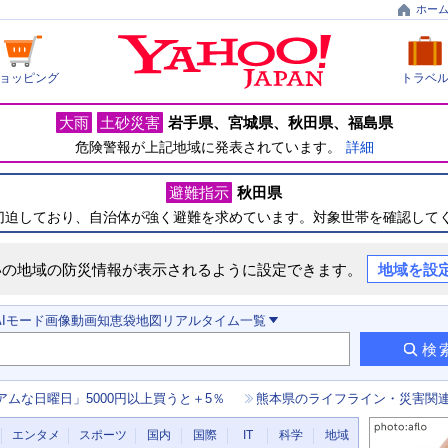
ホー
ョッピング
トラベ
大雨
土砂災害
岩手県
宮城県
秋田県
福島県
危険警報が上記地域に発表されています。
詳細
避難指示
秋田県
切迫しており、自治体が強く避難を求めています。対象世帯を確認して
いの地域の防災情報が表示されるように設定できます。
地域を設
AIモード
画像
動画
知恵袋
地図
リアルタイム
一覧
検
アムな日曜日」5000円以上買うと＋5％
熊本県のライフライン・災害関
エンタメ
スポーツ
国内
国際
IT
科学
地域