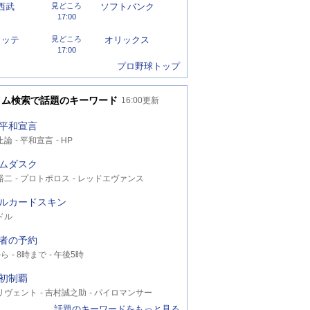
西武
見どころ
ソフトバンク
17:00
ロッテ
見どころ
オリックス
17:00
プロ野球トップ
イム検索で話題のキーワード
16:00
更新
平和宣言
止論
平和宣言
HP
ムダスク
裕二
プロトポロス
レッドエヴァンス
ルカードスキン
ドル
者の予約
から
8時まで
午後5時
初制覇
リヴェント
吉村誠之助
パイロマンサー
話題のキーワードをもっと見る