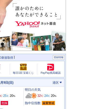
ID新規取得
登録情報
PayPay残高確認
ル
毎日1回 宝箱くじ
8月9日(日)
港区
明日
の天気
25
20
32
24
20
℃
℃
%
℃
℃
%
熱中症指数
危険
厳重警戒