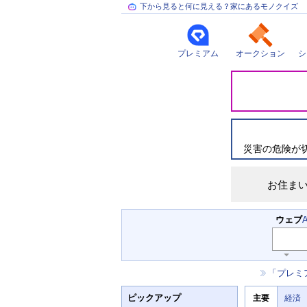
下から見ると何に見える？家にあるモノクイズ
プレミアム
オークション
シ
災
害
情
報
災害の危険が
お住ま
検
ウェブ
索
キ
ー
お
「プレミ
ワ
知
ー
ニ
ら
ド
ピックアップ
主要
経済
ュ
せ
入