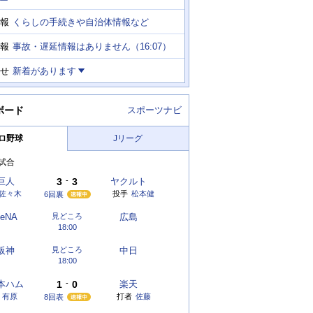
ー
くらしの手続きや自治体情報など
報
事故・遅延情報はありません（16:07）
報
せ
新着があります
ボード
スポーツナビ
ロ野球
Jリーグ
試合
巨人
3
-
3
ヤクルト
佐々木
投手
松本健
6回裏
eNA
見どころ
広島
18:00
阪神
見どころ
中日
18:00
本ハム
1
-
0
楽天
有原
打者
佐藤
8回表