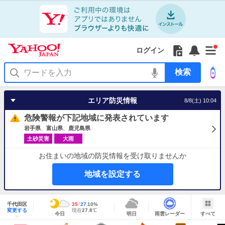
Yahoo!
Yahoo!
フ
フ
Yahoo!
お
サ
Yahoo!
新
JAPAN
ログイン
JAPAN
ォ
ォ
JAPAN
知
イ
JAPAN
着
ア
ロ
ロ
か
ら
ド
ID
Yahoo!
着
プ
ー
ー
ら
せ
メ
で
検
せ
リ
を
の
一
ニ
ロ
索
替
を
開
お
覧
ュ
グ
え
使
く
知
を
ー
イ
テ
う
エリア防災情報
8/8(土) 10:04
ら
開
を
ン
ー
せ
く
開
マ
危険警報が下記地域に発表されています
く
あ
り
岩手県
富山県
鹿児島県
土砂災害
大雨
お住まいの地域の防災情報を受け取りませんか
地域を設定する
地
域
千代田区
最
35
最
降
27
10
%
情
明
雨
す
今
変更する
高
低
水
現
現在
27.8
℃
報
今日
明日
雨雲レーダー
すべて
日
雲
べ
日
気
気
確
在
の
レ
て
の
温
温
率
気
Yahoo!
天
ー