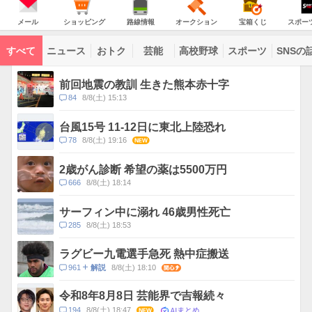
JAPAN
天
温
気
ダ
の
気
ー
メ
シ
路
オ
宝
ス
主
ー
ョ
線
ー
箱
ポ
メール
ショッピング
路線情報
オークション
宝箱くじ
スポー
な
ル
ッ
情
ク
く
ー
サ
ピ
報
シ
じ
ツ
ー
コ
ン
ョ
ナ
ビ
すべて
ニュース
おトク
芸能
高校野球
スポーツ
SNSの
グ
ン
ビ
ン
ス
テ
ト
ン
ピ
前回地震の教訓 生きた熊本赤十字
ツ
ッ
一
コ
84
8/8(土) 15:13
ク
覧
メ
ス
ン
台風15号 11-12日に東北上陸恐れ
ト
コ
78
8/8(土) 19:16
NEW
数
メ
ン
2歳がん診断 希望の薬は5500万円
ト
コ
666
8/8(土) 18:14
数
メ
ン
サーフィン中に溺れ 46歳男性死亡
ト
コ
285
8/8(土) 18:53
数
メ
ン
ラグビー九電選手急死 熱中症搬送
ト
コ
961
8/8(土) 18:10
関心
解説
数
メ
ン
令和8年8月8日 芸能界で吉報続々
ト
AIまとめ
コ
194
8/8(土) 18:47
NEW