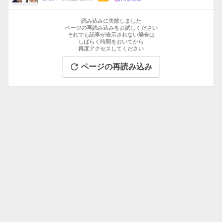
数
メ
お
ン
す
読み込みに失敗しました
ト
す
ページの再読み込みをお試しください
数
それでも記事が表示されない場合は
め
しばらく時間をおいてから
記
再度アクセスしてください
事
ページの再読み込み