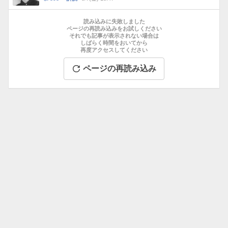
数
メ
お
ン
す
読み込みに失敗しました
ト
す
ページの再読み込みをお試しください
数
それでも記事が表示されない場合は
め
しばらく時間をおいてから
記
再度アクセスしてください
事
ページの再読み込み