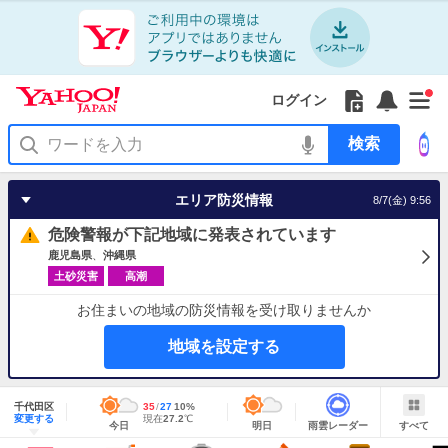
Yahoo!
Yahoo!
フ
フ
Yahoo!
お
サ
Yahoo!
新
JAPAN
ログイン
JAPAN
ォ
ォ
JAPAN
知
イ
JAPAN
着
ア
ロ
ロ
か
ら
ド
ID
Yahoo!
着
プ
ー
ー
ら
せ
メ
で
検
せ
リ
を
の
一
ニ
ロ
索
替
を
開
お
覧
ュ
グ
え
使
く
知
を
ー
イ
テ
う
エリア防災情報
8/7(金) 9:56
ら
開
を
ン
ー
せ
く
開
マ
危険警報が下記地域に発表されています
く
あ
り
鹿児島県
沖縄県
土砂災害
高潮
お住まいの地域の防災情報を受け取りませんか
地域を設定する
地
域
千代田区
最
35
最
降
27
10
%
情
明
雨
す
今
変更する
高
低
水
現
現在
27.2
℃
報
今日
明日
雨雲レーダー
すべて
日
雲
べ
日
気
気
確
在
の
レ
て
の
温
温
率
気
Yahoo!
天
ー