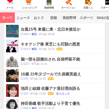
JAPAN
天
温
気
ダ
の
気
ー
メ
シ
路
オ
宝
ス
主
ー
ョ
線
ー
箱
ポ
メール
ショッピング
路線情報
オークション
宝箱くじ
スポー
な
ル
ッ
情
ク
く
ー
サ
ピ
報
シ
じ
ツ
ー
コ
ン
ョ
ナ
ビ
すべて
ニュース
おトク
芸能
高校野球
スポーツ
SNSの
グ
ン
ビ
ン
ス
テ
ト
ン
ピ
台風15号 来週に東・北日本接近か
ツ
ッ
一
コ
220
8/7(金) 20:58
解説
ク
覧
メ
ス
ン
キオクシア株 東芝にも巨額の恩恵
ト
コ
214
8/7(金) 22:25
NEW
解説
数
メ
ン
脳一部を誤摘出され 自発呼吸不能
ト
コ
1217
8/7(金) 21:31
数
メ
ン
16歳 J1年少ゴールで久保建英超え
ト
コ
270
8/7(金) 22:52
NEW
数
メ
ン
池田と結婚 佐藤アナ退社理由語る
ト
AIまとめ
コ
214
8/7(金) 21:50
NEW
数
メ
ン
持田香織 歌手活動より子育て優先
ト
コ
593
8/7(金) 18:47
解説