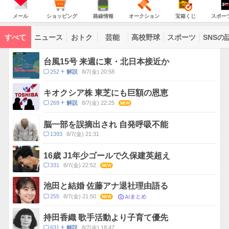
JAPAN
天
温
気
ダ
の
気
ー
メ
シ
路
オ
宝
ス
主
ー
ョ
線
ー
箱
ポ
メール
ショッピング
路線情報
オークション
宝箱くじ
スポー
な
ル
ッ
情
ク
く
ー
サ
ピ
報
シ
じ
ツ
ー
コ
ン
ョ
ナ
ビ
すべて
ニュース
おトク
芸能
高校野球
スポーツ
SNSの
グ
ン
ビ
ン
ス
テ
ト
ン
ピ
台風15号 来週に東・北日本接近か
ツ
ッ
一
コ
252
8/7(金) 20:58
解説
ク
覧
メ
ス
ン
キオクシア株 東芝にも巨額の恩恵
ト
コ
269
8/7(金) 22:25
NEW
解説
数
メ
ン
脳一部を誤摘出され 自発呼吸不能
ト
コ
1393
8/7(金) 21:31
数
メ
ン
16歳 J1年少ゴールで久保建英超え
ト
コ
331
8/7(金) 22:52
NEW
数
メ
ン
池田と結婚 佐藤アナ退社理由語る
ト
AIまとめ
コ
255
8/7(金) 21:50
NEW
数
メ
ン
持田香織 歌手活動より子育て優先
ト
コ
631
8/7(金) 18:47
解説