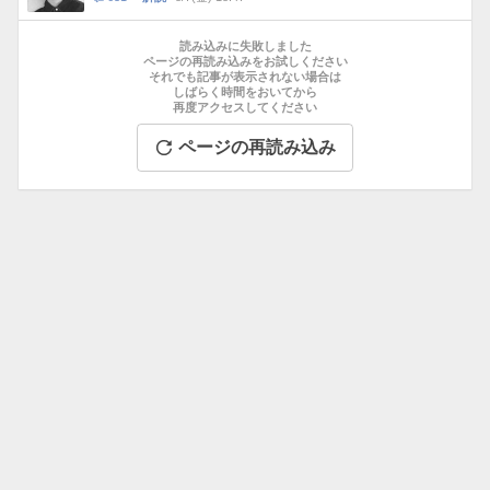
数
メ
お
ン
す
読み込みに失敗しました
ト
す
ページの再読み込みをお試しください
数
それでも記事が表示されない場合は
め
しばらく時間をおいてから
記
再度アクセスしてください
事
ページの再読み込み