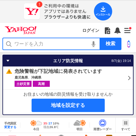
Yahoo!
Yahoo!
フ
フ
Yahoo!
お
サ
Yahoo!
新
JAPAN
ログイン
JAPAN
ォ
ォ
JAPAN
知
イ
JAPAN
着
ア
ロ
ロ
か
ら
ド
ID
Yahoo!
着
プ
ー
ー
ら
せ
メ
で
検
せ
リ
を
の
一
ニ
ロ
索
替
を
開
お
覧
ュ
グ
え
使
く
知
を
ー
イ
テ
う
エリア防災情報
8/7(金) 19:14
ら
開
を
ン
ー
せ
く
開
マ
危険警報が下記地域に発表されています
く
あ
り
鹿児島県
沖縄県
土砂災害
高潮
お住まいの地域の防災情報を受け取りませんか
地域を設定する
地
域
千代田区
最
35
最
降
27
10
%
情
明
雨
す
今
変更する
高
低
水
現
現在
26.8
℃
報
今日
明日
雨雲レーダー
すべて
日
雲
べ
日
気
気
確
在
の
レ
て
の
温
温
率
気
Yahoo!
天
ー